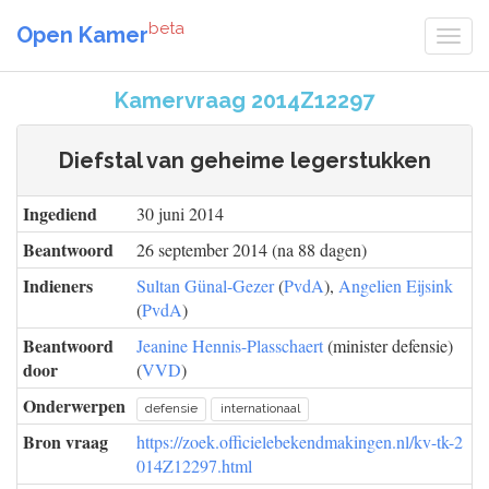
beta
Open Kamer
Kamervraag 2014Z12297
Diefstal van geheime legerstukken
Ingediend
30 juni 2014
Beantwoord
26 september 2014 (na 88 dagen)
Indieners
Sultan Günal-Gezer
(
PvdA
),
Angelien Eijsink
(
PvdA
)
Beantwoord
Jeanine Hennis-Plasschaert
(minister defensie)
door
(
VVD
)
Onderwerpen
defensie
internationaal
Bron vraag
https://zoek.officielebekendmakingen.nl/kv-tk-2
014Z12297.html