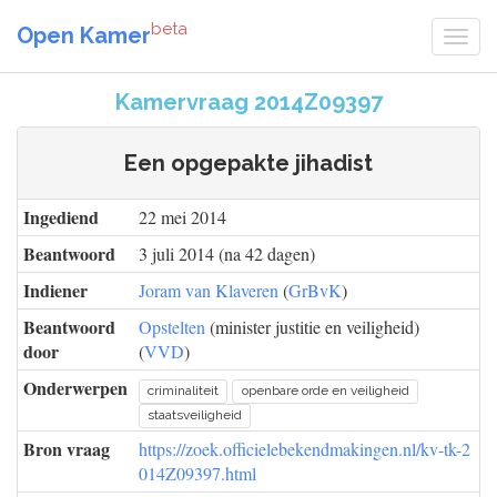
beta
Open Kamer
Kamervraag 2014Z09397
Een opgepakte jihadist
Ingediend
22 mei 2014
Beantwoord
3 juli 2014 (na 42 dagen)
Indiener
Joram van Klaveren
(
GrBvK
)
Beantwoord
Opstelten
(minister justitie en veiligheid)
door
(
VVD
)
Onderwerpen
criminaliteit
openbare orde en veiligheid
staatsveiligheid
Bron vraag
https://zoek.officielebekendmakingen.nl/kv-tk-2
014Z09397.html