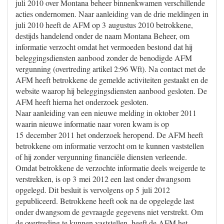
juli 2010 over Montana beheer binnenkwamen verschillende
acties ondernomen. Naar aanleiding van de drie meldingen in
juli 2010 heeft de AFM op 3 augustus 2010 betrokkene,
destijds handelend onder de naam Montana Beheer, om
informatie verzocht omdat het vermoeden bestond dat hij
beleggingsdiensten aanbood zonder de benodigde AFM
vergunning (overtreding artikel 2:96 Wft). Na contact met de
AFM heeft betrokkene de gemelde activiteiten gestaakt en de
website waarop hij beleggingsdiensten aanbood gesloten. De
AFM heeft hierna het onderzoek gesloten.
Naar aanleiding van een nieuwe melding in oktober 2011
waarin nieuwe informatie naar voren kwam is op
15 december 2011 het onderzoek heropend. De AFM heeft
betrokkene om informatie verzocht om te kunnen vaststellen
of hij zonder vergunning financiële diensten verleende.
Omdat betrokkene de verzochte informatie deels weigerde te
verstrekken, is op 3 mei 2012 een last onder dwangsom
opgelegd. Dit besluit is vervolgens op 5 juli 2012
gepubliceerd. Betrokkene heeft ook na de opgelegde last
onder dwangsom de gevraagde gegevens niet verstrekt. Om
de overtreding te kunnen vaststellen, heeft de AFM het