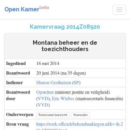
beta
Open Kamer
Kamervraag 2014Z08920
Montana beheer en de
toezichthouders
Ingediend
16 mei 2014
Beantwoord
20 juni 2014 (na 35 dagen)
Indiener
Sharon Gesthuizen
(
SP
)
Beantwoord
Opstelten
(minister justitie en veiligheid)
door
(
VVD
),
Eric Wiebes
(staatssecretaris financiën)
(
VVD
)
Onderwerpen
financieel toezicht
financiën
Bron vraag
https://zoek.officielebekendmakingen.nl/kv-tk-2