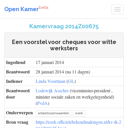
beta
Open Kamer
Kamervraag 2014Z00675
Een voorstel voor cheques voor witte
werksters
Ingediend
17 januari 2014
Beantwoord
28 januari 2014 (na 11 dagen)
Indiener
Linda Voortman
(
GL
)
Beantwoord
Lodewijk Asscher
(viceminister-president ,
door
minister sociale zaken en werkgelegenheid)
(
PvdA
)
Onderwerpen
arbeidsvoorwaarden
werk
Bron vraag
https://zoek.officielebekendmakingen.nl/kv-tk-2