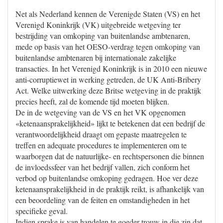
Net als Nederland kennen de Verenigde Staten (VS) en het
Verenigd Koninkrijk (VK) uitgebreide wetgeving ter
bestrijding van omkoping van buitenlandse ambtenaren,
mede op basis van het OESO-verdrag tegen omkoping van
buitenlandse ambtenaren bij internationale zakelijke
transacties. In het Verenigd Koninkrijk is in 2010 een nieuwe
anti-corruptiewet in werking getreden, de UK Anti-Bribery
Act. Welke uitwerking deze Britse wetgeving in de praktijk
precies heeft, zal de komende tijd moeten blijken.
De in de wetgeving van de VS en het VK opgenomen
«ketenaansprakelijkheid» lijkt te betekenen dat een bedrijf de
verantwoordelijkheid draagt om gepaste maatregelen te
treffen en adequate procedures te implementeren om te
waarborgen dat de natuurlijke- en rechtspersonen die binnen
de invloedssfeer van het bedrijf vallen, zich conform het
verbod op buitenlandse omkoping gedragen. Hoe ver deze
ketenaansprakelijkheid in de praktijk reikt, is afhankelijk van
een beoordeling van de feiten en omstandigheden in het
specifieke geval.
Indien sprake is van handelen te goeder trouw in die zin dat