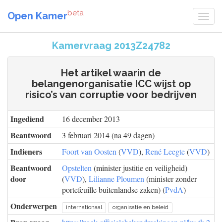
beta
Open Kamer
Kamervraag 2013Z24782
Het artikel waarin de
belangenorganisatie ICC wijst op
risico’s van corruptie voor bedrijven
Ingediend
16 december 2013
Beantwoord
3 februari 2014 (na 49 dagen)
Indieners
Foort van Oosten
(
VVD
),
René Leegte
(
VVD
)
Beantwoord
Opstelten
(minister justitie en veiligheid)
door
(
VVD
),
Lilianne Ploumen
(minister zonder
portefeuille buitenlandse zaken) (
PvdA
)
Onderwerpen
internationaal
organisatie en beleid