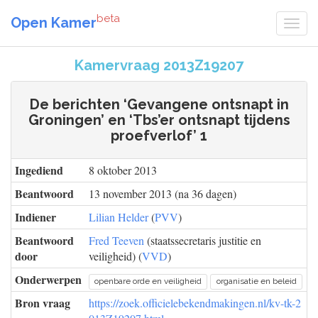
beta
Open Kamer
Kamervraag 2013Z19207
De berichten ‘Gevangene ontsnapt in
Groningen’ en ‘Tbs’er ontsnapt tijdens
proefverlof’ 1
Ingediend
8 oktober 2013
Beantwoord
13 november 2013 (na 36 dagen)
Indiener
Lilian Helder
(
PVV
)
Beantwoord
Fred Teeven
(staatssecretaris justitie en
door
veiligheid) (
VVD
)
Onderwerpen
openbare orde en veiligheid
organisatie en beleid
Bron vraag
https://zoek.officielebekendmakingen.nl/kv-tk-2