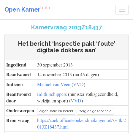
beta
Open Kamer
Kamervraag 2013Z18437
Het bericht ‘Inspectie pakt ‘foute’
digitale dokters aan’
Ingediend
30 september 2013
Beantwoord
14 november 2013 (na 45 dagen)
Indiener
Michiel van Veen
(
VVD
)
Beantwoord
Edith Schippers
(minister volksgezondheid,
door
welzijn en sport) (
VVD
)
Onderwerpen
organisatie en beleid
zorg en gezondheid
Bron vraag
https://zoek.officielebekendmakingen.nl/kv-tk-2
013Z18437.html