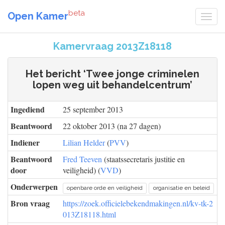
beta
Open Kamer
Kamervraag 2013Z18118
Het bericht ‘Twee jonge criminelen
lopen weg uit behandelcentrum’
Ingediend
25 september 2013
Beantwoord
22 oktober 2013 (na 27 dagen)
Indiener
Lilian Helder
(
PVV
)
Beantwoord
Fred Teeven
(staatssecretaris justitie en
door
veiligheid) (
VVD
)
Onderwerpen
openbare orde en veiligheid
organisatie en beleid
Bron vraag
https://zoek.officielebekendmakingen.nl/kv-tk-2
013Z18118.html