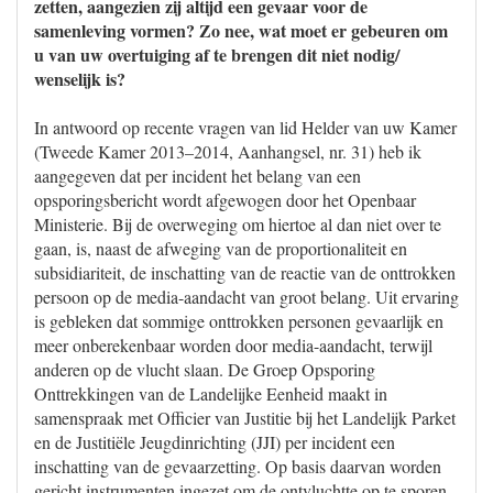
zetten, aangezien zij altijd een gevaar voor de
samenleving vormen? Zo nee, wat moet er gebeuren om
u van uw overtuiging af te brengen dit niet nodig/
wenselijk is?
In antwoord op recente vragen van lid Helder van uw Kamer
(Tweede Kamer 2013–2014, Aanhangsel, nr. 31) heb ik
aangegeven dat per incident het belang van een
opsporingsbericht wordt afgewogen door het Openbaar
Ministerie. Bij de overweging om hiertoe al dan niet over te
gaan, is, naast de afweging van de proportionaliteit en
subsidiariteit, de inschatting van de reactie van de onttrokken
persoon op de media-aandacht van groot belang. Uit ervaring
is gebleken dat sommige onttrokken personen gevaarlijk en
meer onberekenbaar worden door media-aandacht, terwijl
anderen op de vlucht slaan. De Groep Opsporing
Onttrekkingen van de Landelijke Eenheid maakt in
samenspraak met Officier van Justitie bij het Landelijk Parket
en de Justitiële Jeugdinrichting (JJI) per incident een
inschatting van de gevaarzetting. Op basis daarvan worden
gericht instrumenten ingezet om de ontvluchtte op te sporen.