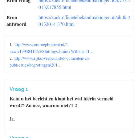
Bron vraag
https://zoek.officielebekendmakingen.nl/kv-tk-2
013Z17855.html
Bron
https://zoek.officielebekendmakingen.nl/ah-tk-2
antwoord
0132014-370.html
1.
http://www.omroepbrabant.nl/?
news/1994841263/Sluitingsdatum+Willem+II…
2.
http://www.rijksoverheid.nl/documenten-en-
publicaties/begrotingen/201…
Vraag 1
Kent u het bericht en klopt het wat hierin vermeld
wordt? Zo nee, waarom niet?1 2
Ja.