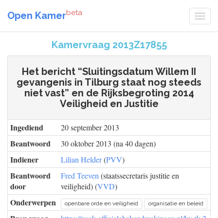
beta
Open Kamer
Kamervraag 2013Z17855
Het bericht “Sluitingsdatum Willem II
gevangenis in Tilburg staat nog steeds
niet vast” en de Rijksbegroting 2014
Veiligheid en Justitie
Ingediend
20 september 2013
Beantwoord
30 oktober 2013 (na 40 dagen)
Indiener
Lilian Helder
(
PVV
)
Beantwoord
Fred Teeven
(staatssecretaris justitie en
door
veiligheid) (
VVD
)
Onderwerpen
openbare orde en veiligheid
organisatie en beleid