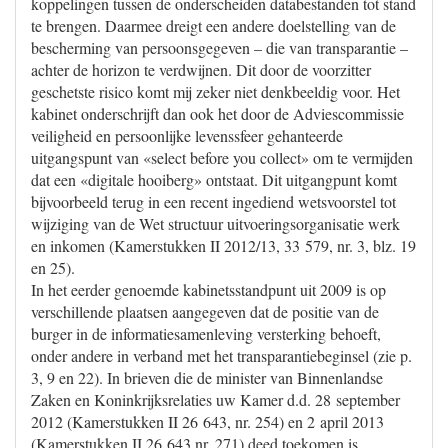
koppelingen tussen de onderscheiden databestanden tot stand
te brengen. Daarmee dreigt een andere doelstelling van de
bescherming van persoonsgegeven – die van transparantie –
achter de horizon te verdwijnen. Dit door de voorzitter
geschetste risico komt mij zeker niet denkbeeldig voor. Het
kabinet onderschrijft dan ook het door de Adviescommissie
veiligheid en persoonlijke levenssfeer gehanteerde
uitgangspunt van «select before you collect» om te vermijden
dat een «digitale hooiberg» ontstaat. Dit uitgangpunt komt
bijvoorbeeld terug in een recent ingediend wetsvoorstel tot
wijziging van de Wet structuur uitvoeringsorganisatie werk
en inkomen (Kamerstukken II 2012/13, 33 579, nr. 3, blz. 19
en 25).
In het eerder genoemde kabinetsstandpunt uit 2009 is op
verschillende plaatsen aangegeven dat de positie van de
burger in de informatiesamenleving versterking behoeft,
onder andere in verband met het transparantiebeginsel (zie p.
3, 9 en 22). In brieven die de minister van Binnenlandse
Zaken en Koninkrijksrelaties uw Kamer d.d. 28 september
2012 (Kamerstukken II 26 643, nr. 254) en 2 april 2013
(Kamerstukken II 26 643 nr. 271) deed toekomen is