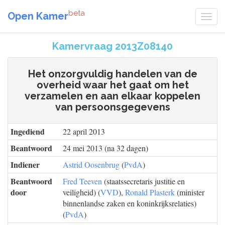
beta
Open Kamer
Kamervraag 2013Z08140
Het onzorgvuldig handelen van de
overheid waar het gaat om het
verzamelen en aan elkaar koppelen
van persoonsgegevens
Ingediend
22 april 2013
Beantwoord
24 mei 2013 (na 32 dagen)
Indiener
Astrid Oosenbrug
(
PvdA
)
Beantwoord
Fred Teeven
(staatssecretaris justitie en
door
veiligheid) (
VVD
),
Ronald Plasterk
(minister
binnenlandse zaken en koninkrijksrelaties)
(
PvdA
)