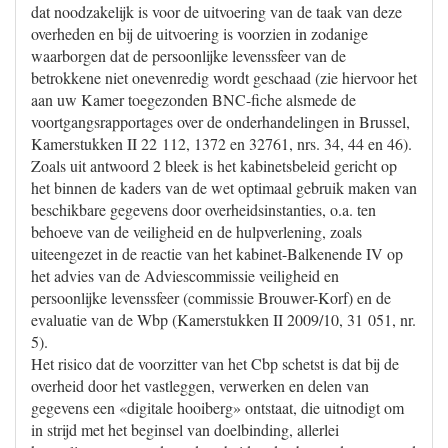
dat noodzakelijk is voor de uitvoering van de taak van deze
overheden en bij de uitvoering is voorzien in zodanige
waarborgen dat de persoonlijke levenssfeer van de
betrokkene niet onevenredig wordt geschaad (zie hiervoor het
aan uw Kamer toegezonden BNC-fiche alsmede de
voortgangsrapportages over de onderhandelingen in Brussel,
Kamerstukken II 22 112, 1372 en 32761, nrs. 34, 44 en 46).
Zoals uit antwoord 2 bleek is het kabinetsbeleid gericht op
het binnen de kaders van de wet optimaal gebruik maken van
beschikbare gegevens door overheidsinstanties, o.a. ten
behoeve van de veiligheid en de hulpverlening, zoals
uiteengezet in de reactie van het kabinet-Balkenende IV op
het advies van de Adviescommissie veiligheid en
persoonlijke levenssfeer (commissie Brouwer-Korf) en de
evaluatie van de Wbp (Kamerstukken II 2009/10, 31 051, nr.
5).
Het risico dat de voorzitter van het Cbp schetst is dat bij de
overheid door het vastleggen, verwerken en delen van
gegevens een «digitale hooiberg» ontstaat, die uitnodigt om
in strijd met het beginsel van doelbinding, allerlei