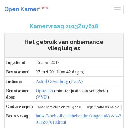
beta
Open Kamer
Kamervraag 2013Z07618
Het gebruik van onbemande
vliegtuigjes
Ingediend
15 april 2013
Beantwoord
27 mei 2013 (na 42 dagen)
Indiener
Astrid Oosenbrug
(
PvdA
)
Beantwoord
Opstelten
(minister justitie en veiligheid)
door
(
VVD
)
Onderwerpen
openbare orde en veiligheid
organisatie en beleid
Bron vraag
https://zoek.officielebekendmakingen.nl/kv-tk-2
013Z07618.html