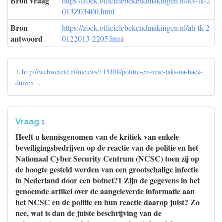
Bron vraag
https://zoek.officielebekendmakingen.nl/kv-tk-2
013Z03400.html
Bron
https://zoek.officielebekendmakingen.nl/ah-tk-2
antwoord
0122013-2205.html
1.
http://webwereld.nl/nieuws/113408/politie-en-ncsc-laks-na-hack-
duizen…
Vraag 1
Heeft u kennisgenomen van de kritiek van enkele
beveiligingsbedrijven op de reactie van de politie en het
Nationaal Cyber Security Centrum (NCSC) toen zij op
de hoogte gesteld werden van een grootschalige infectie
in Nederland door een botnet?1 Zijn de gegevens in het
genoemde artikel over de aangeleverde informatie aan
het NCSC en de politie en hun reactie daarop juist? Zo
nee, wat is dan de juiste beschrijving van de