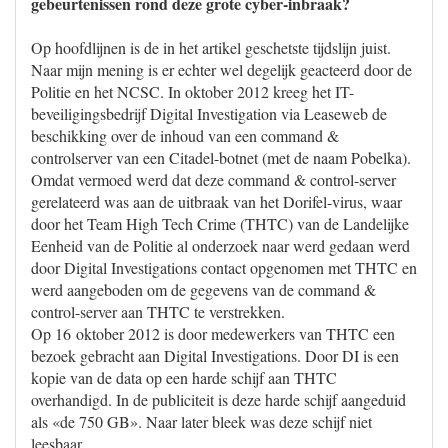
gebeurtenissen rond deze grote cyber-inbraak?
Op hoofdlijnen is de in het artikel geschetste tijdslijn juist.
Naar mijn mening is er echter wel degelijk geacteerd door de
Politie en het NCSC. In oktober 2012 kreeg het IT-
beveiligingsbedrijf Digital Investigation via Leaseweb de
beschikking over de inhoud van een command &
controlserver van een Citadel-botnet (met de naam Pobelka).
Omdat vermoed werd dat deze command & control-server
gerelateerd was aan de uitbraak van het Dorifel-virus, waar
door het Team High Tech Crime (THTC) van de Landelijke
Eenheid van de Politie al onderzoek naar werd gedaan werd
door Digital Investigations contact opgenomen met THTC en
werd aangeboden om de gegevens van de command &
control-server aan THTC te verstrekken.
Op 16 oktober 2012 is door medewerkers van THTC een
bezoek gebracht aan Digital Investigations. Door DI is een
kopie van de data op een harde schijf aan THTC
overhandigd. In de publiciteit is deze harde schijf aangeduid
als «de 750 GB». Naar later bleek was deze schijf niet
leesbaar.