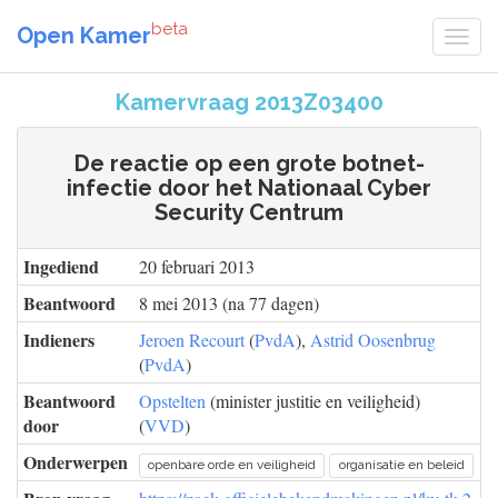
beta
Open Kamer
Kamervraag 2013Z03400
De reactie op een grote botnet-
infectie door het Nationaal Cyber
Security Centrum
Ingediend
20 februari 2013
Beantwoord
8 mei 2013 (na 77 dagen)
Indieners
Jeroen Recourt
(
PvdA
),
Astrid Oosenbrug
(
PvdA
)
Beantwoord
Opstelten
(minister justitie en veiligheid)
door
(
VVD
)
Onderwerpen
openbare orde en veiligheid
organisatie en beleid