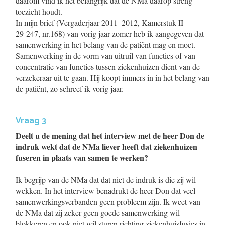
daarom vind ik het belangrijk dat de NMa daarop streng
toezicht houdt.
In mijn brief (Vergaderjaar 2011–2012, Kamerstuk II
29 247, nr.168) van vorig jaar zomer heb ik aangegeven dat
samenwerking in het belang van de patiënt mag en moet.
Samenwerking in de vorm van uitruil van functies of van
concentratie van functies tussen ziekenhuizen dient van de
verzekeraar uit te gaan. Hij koopt immers in in het belang van
de patiënt, zo schreef ik vorig jaar.
Vraag 3
Deelt u de mening dat het interview met de heer Don de
indruk wekt dat de NMa liever heeft dat ziekenhuizen
fuseren in plaats van samen te werken?
Ik begrijp van de NMa dat dat niet de indruk is die zij wil
wekken. In het interview benadrukt de heer Don dat veel
samenwerkingsverbanden geen probleem zijn. Ik weet van
de NMa dat zij zeker geen goede samenwerking wil
blokkeren en ook niet wil sturen richting ziekenhuisfusies in