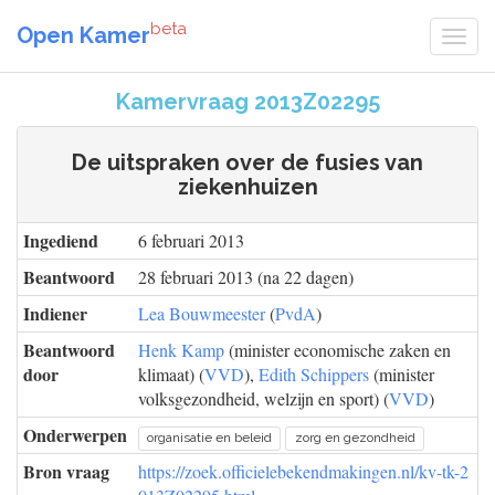
beta
Open Kamer
Kamervraag 2013Z02295
De uitspraken over de fusies van
ziekenhuizen
Ingediend
6 februari 2013
Beantwoord
28 februari 2013 (na 22 dagen)
Indiener
Lea Bouwmeester
(
PvdA
)
Beantwoord
Henk Kamp
(minister economische zaken en
door
klimaat) (
VVD
),
Edith Schippers
(minister
volksgezondheid, welzijn en sport) (
VVD
)
Onderwerpen
organisatie en beleid
zorg en gezondheid
Bron vraag
https://zoek.officielebekendmakingen.nl/kv-tk-2