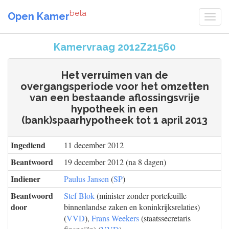
beta
Open Kamer
Kamervraag 2012Z21560
Het verruimen van de
overgangsperiode voor het omzetten
van een bestaande aflossingsvrije
hypotheek in een
(bank)spaarhypotheek tot 1 april 2013
Ingediend
11 december 2012
Beantwoord
19 december 2012 (na 8 dagen)
Indiener
Paulus Jansen
(
SP
)
Beantwoord
Stef Blok
(minister zonder portefeuille
door
binnenlandse zaken en koninkrijksrelaties)
(
VVD
),
Frans Weekers
(staatssecretaris