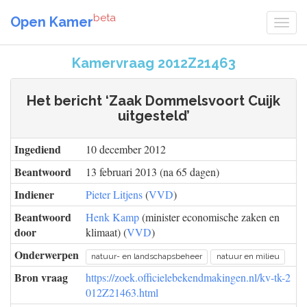
beta
Open Kamer
Kamervraag 2012Z21463
Het bericht ‘Zaak Dommelsvoort Cuijk
uitgesteld’
Ingediend
10 december 2012
Beantwoord
13 februari 2013 (na 65 dagen)
Indiener
Pieter Litjens
(
VVD
)
Beantwoord
Henk Kamp
(minister economische zaken en
door
klimaat) (
VVD
)
Onderwerpen
natuur- en landschapsbeheer
natuur en milieu
Bron vraag
https://zoek.officielebekendmakingen.nl/kv-tk-2
012Z21463.html