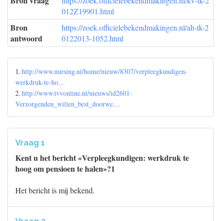
Bron vraag
https://zoek.officielebekendmakingen.nl/kv-tk-2
012Z19901.html
Bron
https://zoek.officielebekendmakingen.nl/ah-tk-2
antwoord
0122013-1052.html
1.
http://www.nursing.nl/home/nieuw/8307/verpleegkundigen-
werkdruk-te-ho…
2.
http://www.tvvonline.nl/nieuws/id2601-
Verzorgenden_willen_best_doorwe…
Vraag 1
Kent u het bericht «Verpleegkundigen: werkdruk te
hoog om pensioen te halen»?1
Het bericht is mij bekend.