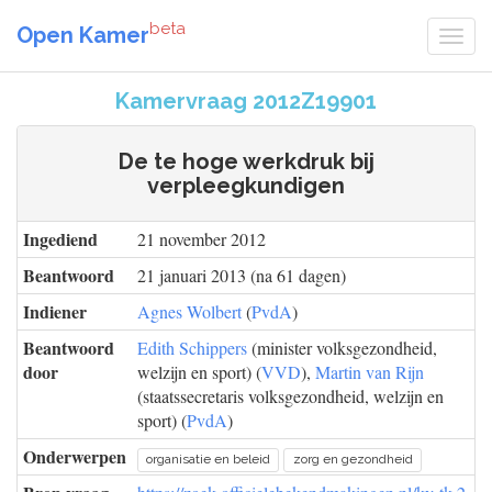
beta
Open Kamer
Kamervraag 2012Z19901
De te hoge werkdruk bij
verpleegkundigen
Ingediend
21 november 2012
Beantwoord
21 januari 2013 (na 61 dagen)
Indiener
Agnes Wolbert
(
PvdA
)
Beantwoord
Edith Schippers
(minister volksgezondheid,
door
welzijn en sport) (
VVD
),
Martin van Rijn
(staatssecretaris volksgezondheid, welzijn en
sport) (
PvdA
)
Onderwerpen
organisatie en beleid
zorg en gezondheid