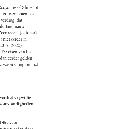
cycling of Ships tot
et-gouvernementele
 verdrag, dat
Nederland nauw
Zeer recent (oktober)
 niet eerder in
 2017–2020).
 De eisen van het
dan eerder gelden
se verordening om het
r het vrijwillig
idsomstandigheden
elines on
hreven werden door