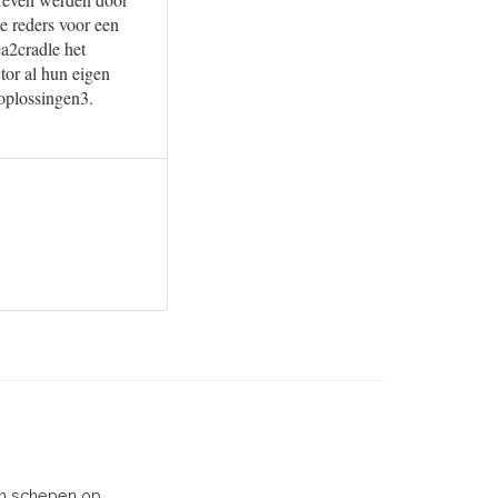
e reders voor een
a2cradle het
tor al hun eigen
oplossingen3.
van schepen op