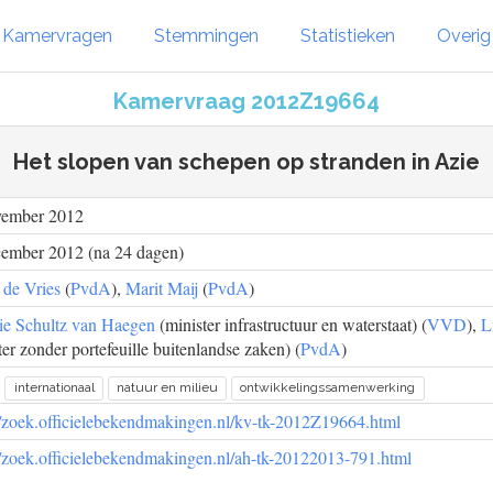
Kamervragen
Stemmingen
Statistieken
Overi
Kamervraag 2012Z19664
Het slopen van schepen op stranden in Azie
vember 2012
cember 2012 (na 24 dagen)
 de Vries
(
PvdA
),
Marit Maij
(
PvdA
)
ie Schultz van Haegen
(minister infrastructuur en waterstaat) (
VVD
),
L
ter zonder portefeuille buitenlandse zaken) (
PvdA
)
internationaal
natuur en milieu
ontwikkelingssamenwerking
//zoek.officielebekendmakingen.nl/kv-tk-2012Z19664.html
//zoek.officielebekendmakingen.nl/ah-tk-20122013-791.html