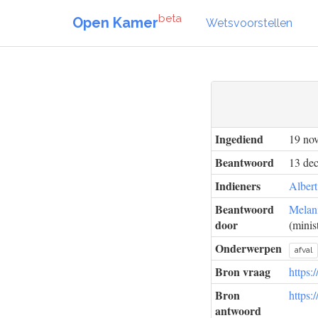
beta
Open Kamer
Wetsvoorstellen
Ingediend
19 no
Beantwoord
13 de
Indieners
Albert
Beantwoord
Melan
door
(minis
Onderwerpen
afval
Bron vraag
https:
Bron
https:
antwoord