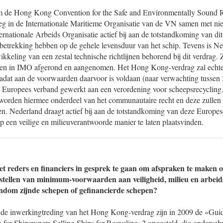
 de Hong Kong Convention for the Safe and Environmentally Sound Re
eg in de Internationale Maritieme Organisatie van de VN samen met ni
ternationale Arbeids Organisatie actief bij aan de totstandkoming van dit
 betrekking hebben op de gehele levensduur van het schip. Tevens is 
ikkeling van een zestal technische richtlijnen behorend bij dit verdrag. 
ijnen in IMO afgerond en aangenomen. Het Hong Kong-verdrag zal echter
adat aan de voorwaarden daarvoor is voldaan (naar verwachting tussen
 Europees verband gewerkt aan een verordening voor scheepsrecycling.
rden hiermee onderdeel van het communautaire recht en deze zullen 
n. Nederland draagt actief bij aan de totstandkoming van deze Europe
 een veilige en milieuverantwoorde manier te laten plaatsvinden.
t reders en financiers in gesprek te gaan om afspraken te maken ove
stellen van minimum-voorwaarden aan veiligheid, milieu en arbe
gendom zijnde schepen of gefinancierde schepen?
 de inwerkingtreding van het Hong Kong-verdrag zijn in 2009 de «Guid
s for Shipowners Selling Ships for Recycling»2 opgesteld, die ondersc