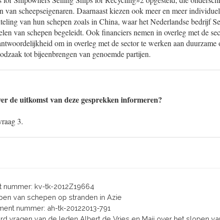
en van scheepseigenaren. Daarnaast kiezen ook meer en meer individuel
eling van hun schepen zoals in China, waar het Nederlandse bedrijf Se
len van schepen begeleidt. Ook financiers nemen in overleg met de sec
antwoordelijkheid om in overleg met de sector te werken aan duurzame 
odzaak tot bijeenbrengen van genoemde partijen.
er de uitkomst van deze gesprekken informeren?
vraag 3.
 nummer: kv-tk-2012Z19664
lopen van schepen op stranden in Azie
ent nummer: ah-tk-20122013-791
oord vragen van de leden Albert de Vries en Maij over het slopen 