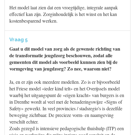
Het model laat zien dat een vroegtijdige, integrale aanpak
effectief kan zijn. Zorginhoudelijk is het winst en het kan
kostenbesparend werken.
Vraag 5
Gaat u dit model van zorg als de gewenste richting van
de transformatie jeugdzorg beschouwen, zodat alle
gemeenten dit model als voorbeeld kunnen zien bij de
vormgeving van jeugdzorg? Zo nee, waarom niet?
Ja, en er zijn ook meerdere modellen. Zo is er bijvoorbeeld
het Friese model «ieder kind telt» en het Overijssels model
waarbij het uitgangspunt de «eigen kracht» van burgers is en
in Drenthe wordt al veel met de benaderingswijze «Signs of
Safety» gewerkt. In veel provincies / stadsregio’s is dezelfde
beweging zichtbaar. De precieze vorm- en naamgeving
verschilt echter.
Zoals gezegd is intensieve pedagogische thuishulp (ITP) een
visie en werkwijze die mijns inziens goed aansluit op de