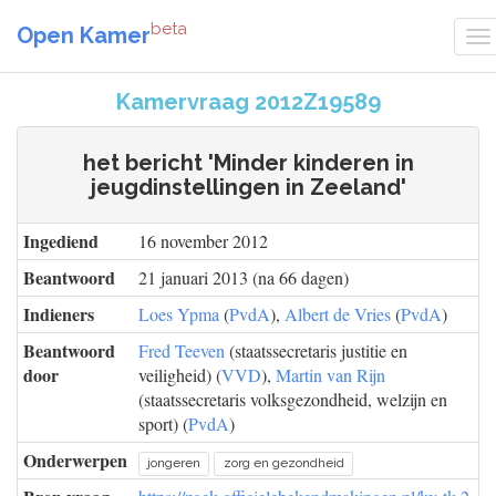
beta
Open Kamer
Kamervraag 2012Z19589
het bericht 'Minder kinderen in
jeugdinstellingen in Zeeland'
Ingediend
16 november 2012
Beantwoord
21 januari 2013 (na 66 dagen)
Indieners
Loes Ypma
(
PvdA
),
Albert de Vries
(
PvdA
)
Beantwoord
Fred Teeven
(staatssecretaris justitie en
door
veiligheid) (
VVD
),
Martin van Rijn
(staatssecretaris volksgezondheid, welzijn en
sport) (
PvdA
)
Onderwerpen
jongeren
zorg en gezondheid