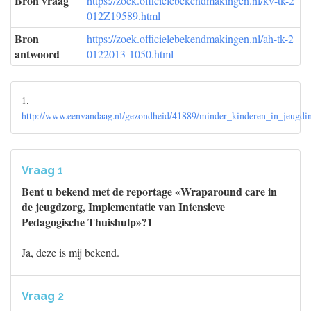
Bron vraag
https://zoek.officielebekendmakingen.nl/kv-tk-2
012Z19589.html
Bron
https://zoek.officielebekendmakingen.nl/ah-tk-2
antwoord
0122013-1050.html
1.
http://www.eenvandaag.nl/gezondheid/41889/minder_kinderen_in_jeugd
Vraag 1
Bent u bekend met de reportage «Wraparound care in
de jeugdzorg, Implementatie van Intensieve
Pedagogische Thuishulp»?1
Ja, deze is mij bekend.
Vraag 2