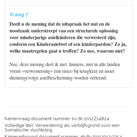
Vraag 7
Deelt u de mening dat de uitspraak het nut en de
noodzaak onderstreept van een structurele oplossing
voor minderjarige asielkinderen die verwesterd zijn,
conform een Kinderasielwet of een kinderpardon? Zo ja,
welke maatregelen gaat u treffen? Zo nee, waarom niet?
Nee, deze mening deel ik niet. Immers, niet in alle landen
vormt «verwestersing» een risico bij terugkeer en moet
dientengevolge asielbescherming worden verleend.
Kamervraag document nummer: kv-tk-2012Z14824
Volledige titel: Verwestering als verblijfsgrond voor een
Somalische vluchteling
Kamerantwoord document nummer: ah-tk-20112012-3254