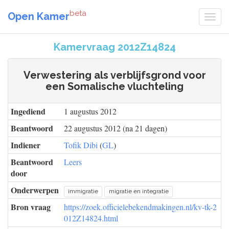
beta
Open Kamer
Kamervraag 2012Z14824
Verwestering als verblijfsgrond voor
een Somalische vluchteling
Ingediend
1 augustus 2012
Beantwoord
22 augustus 2012 (na 21 dagen)
Indiener
Tofik Dibi
(
GL
)
Beantwoord
Leers
door
Onderwerpen
immigratie
migratie en integratie
Bron vraag
https://zoek.officielebekendmakingen.nl/kv-tk-2
012Z14824.html