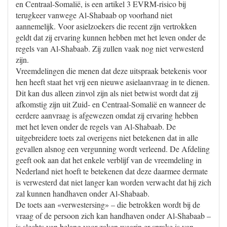
en Centraal-Somalië, is een artikel 3 EVRM-risico bij
terugkeer vanwege Al-Shabaab op voorhand niet
aannemelijk. Voor asielzoekers die recent zijn vertrokken
geldt dat zij ervaring kunnen hebben met het leven onder de
regels van Al-Shabaab. Zij zullen vaak nog niet verwesterd
zijn.
Vreemdelingen die menen dat deze uitspraak betekenis voor
hen heeft staat het vrij een nieuwe asielaanvraag in te dienen.
Dit kan dus alleen zinvol zijn als niet betwist wordt dat zij
afkomstig zijn uit Zuid- en Centraal-Somalië en wanneer de
eerdere aanvraag is afgewezen omdat zij ervaring hebben
met het leven onder de regels van Al-Shabaab. De
uitgebreidere toets zal overigens niet betekenen dat in alle
gevallen alsnog een vergunning wordt verleend. De Afdeling
geeft ook aan dat het enkele verblijf van de vreemdeling in
Nederland niet hoeft te betekenen dat deze daarmee dermate
is verwesterd dat niet langer kan worden verwacht dat hij zich
zal kunnen handhaven onder Al-Shabaab.
De toets aan «verwestersing» – die betrokken wordt bij de
vraag of de persoon zich kan handhaven onder Al-Shabaab –
is slechts van belang voor zaken waarin er sprake is van