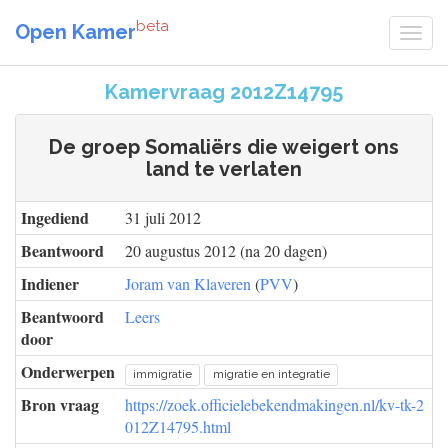
beta
Open Kamer
Kamervraag 2012Z14795
De groep Somaliërs die weigert ons
land te verlaten
Ingediend
31 juli 2012
Beantwoord
20 augustus 2012 (na 20 dagen)
Indiener
Joram van Klaveren
(
PVV
)
Beantwoord
Leers
door
Onderwerpen
immigratie
migratie en integratie
Bron vraag
https://zoek.officielebekendmakingen.nl/kv-tk-2
012Z14795.html