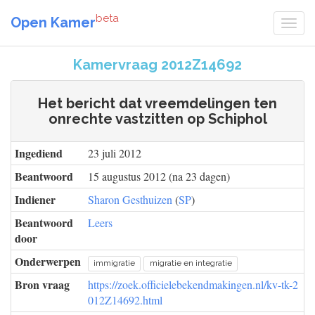
beta
Open Kamer
Kamervraag 2012Z14692
Het bericht dat vreemdelingen ten
onrechte vastzitten op Schiphol
Ingediend
23 juli 2012
Beantwoord
15 augustus 2012 (na 23 dagen)
Indiener
Sharon Gesthuizen
(
SP
)
Beantwoord
Leers
door
Onderwerpen
immigratie
migratie en integratie
Bron vraag
https://zoek.officielebekendmakingen.nl/kv-tk-2
012Z14692.html