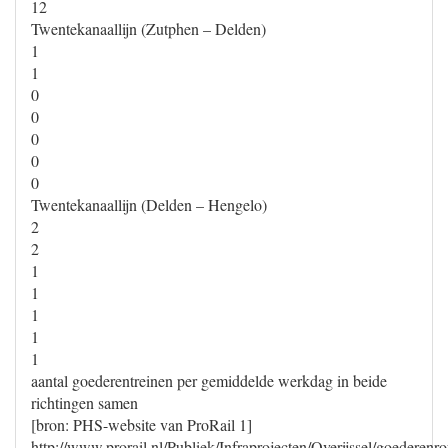
12
Twentekanaallijn (Zutphen – Delden)
1
1
0
0
0
0
0
Twentekanaallijn (Delden – Hengelo)
2
2
1
1
1
1
1
aantal goederentreinen per gemiddelde werkdag in beide
richtingen samen
[bron: PHS-website van ProRail 1]
http://www.prorail.nl/Publiek/Infraprojecten/Overijssel/goedere