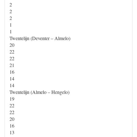
2
2
2
1
1
Twentelijn (Deventer – Almelo)
20
22
22
21
16
14
14
Twentelijn (Almelo – Hengelo)
19
22
22
20
16
13