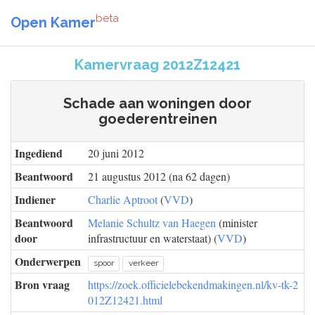
beta
Open Kamer
Kamervraag 2012Z12421
Schade aan woningen door
goederentreinen
Ingediend
20 juni 2012
Beantwoord
21 augustus 2012 (na 62 dagen)
Indiener
Charlie Aptroot
(
VVD
)
Beantwoord
Melanie Schultz van Haegen
(minister
door
infrastructuur en waterstaat) (
VVD
)
Onderwerpen
spoor
verkeer
Bron vraag
https://zoek.officielebekendmakingen.nl/kv-tk-2
012Z12421.html