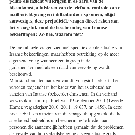
politie die inzicht wil krijgen in de aard van de
bijeenkomst, afluisteren van de telefoon, controle van e-
mailberichtgeving en infiltratie door spionnen, altijd
aanwezig is, deze prejudiciële vragen direct raken aan
het vraagstuk rond de bescherming van Iraanse
bekeerlingen? Zo nee, waarom niet?
De prejudiciële vragen zien niet specifiek op de situatie van
Iraanse bekeerlingen, maar hebben betrekking op de meer
algemene vraag wanneer een ingreep in de
godsdienstvrijheid als een daad van vervolging wordt
beschouwd.
Mijn standpunt ten aanzien van dit vraagstuk heb ik in het
verleden toegelicht in het kader van het asielbeleid ten
aanzien van Iraanse (bekeerde) christenen. In dit verband
verwijs ik u naar mijn brief van 19 september 2011 (Tweede
Kamer, vergaderjaar 2010–2011, 19 637, nr. 1456). In deze
brief heb ik ten aanzien van dit vraagstuk opgemerkt dat het
asielbeleid bedoeld is om bescherming te bieden aan
personen die aannemelijk hebben gemaakt dat de problemen
als gevolg van hun geloofsbeleving als een situatie zoals