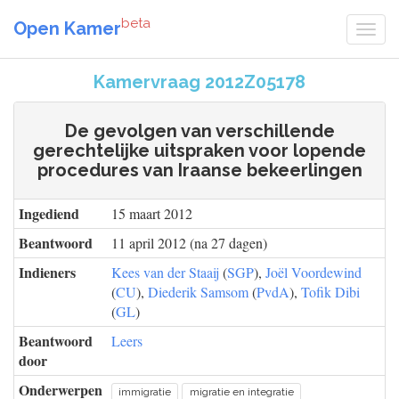
beta
Open Kamer
Kamervraag 2012Z05178
De gevolgen van verschillende
gerechtelijke uitspraken voor lopende
procedures van Iraanse bekeerlingen
Ingediend
15 maart 2012
Beantwoord
11 april 2012 (na 27 dagen)
Indieners
Kees van der Staaij
(
SGP
),
Joël Voordewind
(
CU
),
Diederik Samsom
(
PvdA
),
Tofik Dibi
(
GL
)
Beantwoord
Leers
door
Onderwerpen
immigratie
migratie en integratie