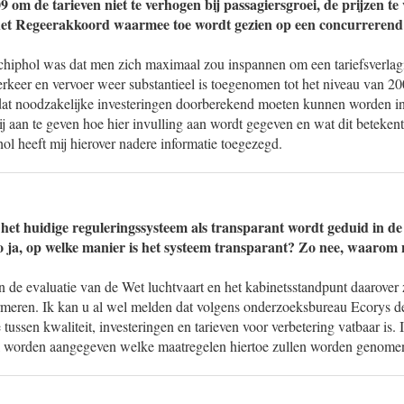
9 om de tarieven niet te verhogen bij passagiersgroei, de prijzen te 
 het Regeerakkoord waarmee toe wordt gezien op een concurrerend
hiphol was dat men zich maximaal zou inspannen om een tariefsverlag
rkeer en vervoer weer substantieel is toegenomen tot het niveau van 20
dat noodzakelijke investeringen doorberekend moeten kunnen worden in 
 aan te geven hoe hier invulling aan wordt gegeven en wat dit betekent
hol heeft mij hierover nadere informatie toegezegd.
het huidige reguleringssysteem als transparant wordt geduid in de
ja, op welke manier is het systeem transparant? Zo nee, waarom 
n de evaluatie van de Wet luchtvaart en het kabinetsstandpunt daarover 
meren. Ik kan u al wel melden dat volgens onderzoeksbureau Ecorys de 
 tussen kwaliteit, investeringen en tarieven voor verbetering vatbaar is. 
l worden aangegeven welke maatregelen hiertoe zullen worden genome