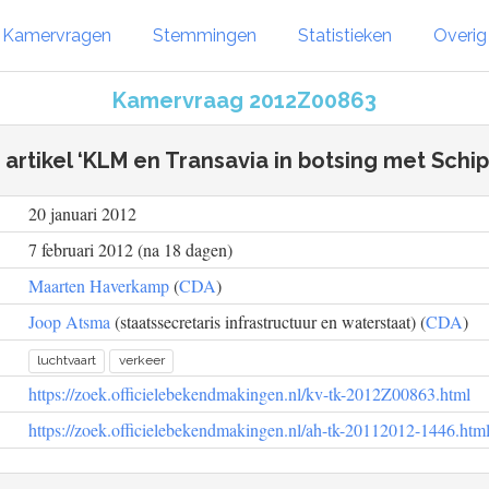
Kamervragen
Stemmingen
Statistieken
Overi
Kamervraag 2012Z00863
 artikel ‘KLM en Transavia in botsing met Schip
20 januari 2012
7 februari 2012 (na 18 dagen)
Maarten Haverkamp
(
CDA
)
Joop Atsma
(staatssecretaris infrastructuur en waterstaat) (
CDA
)
luchtvaart
verkeer
https://zoek.officielebekendmakingen.nl/kv-tk-2012Z00863.html
https://zoek.officielebekendmakingen.nl/ah-tk-20112012-1446.htm