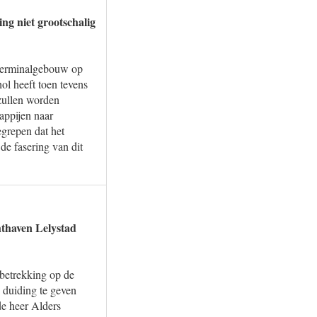
ng niet grootschalig
t terminalgebouw op
ol heeft toen tevens
zullen worden
appijen naar
egrepen dat het
de fasering van dit
hthaven Lelystad
 betrekking op de
 duiding te geven
de heer Alders