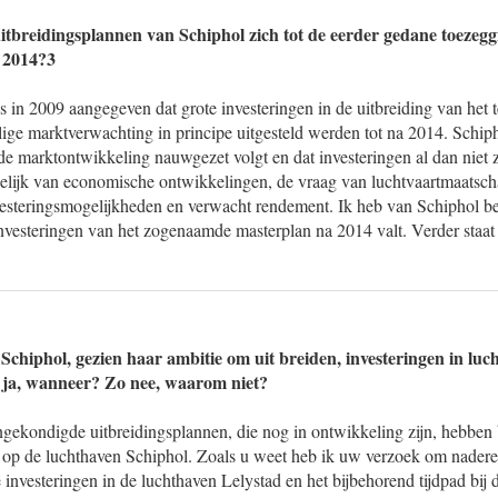
tbreidingsplannen van Schiphol zich tot de eerder gedane toezeggi
a 2014?3
ds in 2009 aangegeven dat grote investeringen in de uitbreiding van he
ge marktverwachting in principe uitgesteld werden tot na 2014. Schiph
e marktontwikkeling nauwgezet volgt en dat investeringen al dan niet 
lijk van economische ontwikkelingen, de vraag van luchtvaartmaatsch
nvesteringsmogelijkheden en verwacht rendement. Ik heb van Schiphol b
vesteringen van het zogenaamde masterplan na 2014 valt. Verder staat 
Schiphol, gezien haar ambitie om uit breiden, investeringen in luc
 ja, wanneer? Zo nee, waarom niet?
gekondigde uitbreidingsplannen, die nog in ontwikkeling zijn, hebben
g op de luchthaven Schiphol. Zoals u weet heb ik uw verzoek om nadere
 investeringen in de luchthaven Lelystad en het bijbehorend tijdpad bij 