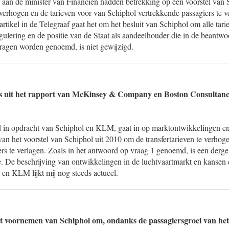
an de minister van Financiën hadden betrekking op een voorstel van 
e verhogen en de tarieven voor van Schiphol vertrekkende passagiers te v
tikel in de Telegraaf gaat het om het besluit van Schiphol om alle tar
gulering en de positie van de Staat als aandeelhouder die in de beantw
ragen worden genoemd, is niet gewijzigd.
es uit het rapport van McKinsey & Company en Boston Consultanc
ld in opdracht van Schiphol en KLM, gaat in op marktontwikkelingen en
an het voorstel van Schiphol uit 2010 om de transfertarieven te verhoge
rs te verlagen. Zoals in het antwoord op vraag 1 genoemd, is een dergeli
de. De beschrijving van ontwikkelingen in de luchtvaartmarkt en kansen
en KLM lijkt mij nog steeds actueel.
t voornemen van Schiphol om, ondanks de passagiersgroei van het