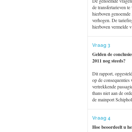
De genoemde vragen a
de transfertarieven t
hierboven genoemde ar
verhogen. De tariefre
hierboven vermelde v
Vraag 3
Gelden de conclusi
2011 nog steeds?
Dit rapport, opgeste
op de consequenties v
vertrekkende passagie
thans niet aan de or
de mainport Schiphol 
Vraag 4
Hoe beoordeelt u he