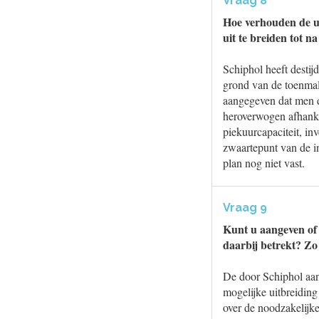
Vraag 8
Hoe verhouden de ui
uit te breiden tot n
Schiphol heeft destij
grond van de toenmali
aangegeven dat men d
heroverwogen afhanke
piekuurcapaciteit, i
zwaartepunt van de in
plan nog niet vast.
Vraag 9
Kunt u aangeven of 
daarbij betrekt? Zo
De door Schiphol aan
mogelijke uitbreidin
over de noodzakelijke