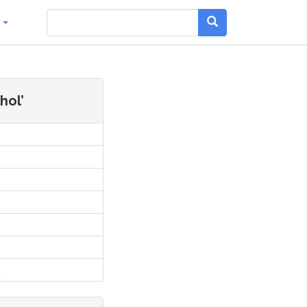
g
hol’
l