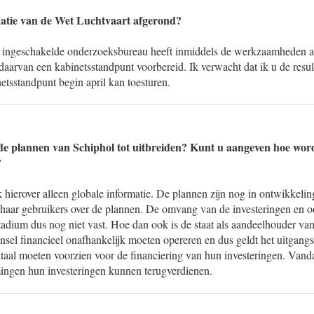
uatie van de Wet Luchtvaart afgerond?
ie ingeschakelde onderzoeksbureau heeft inmiddels de werkzaamheden 
aarvan een kabinetsstandpunt voorbereid. Ik verwacht dat ik u de resul
netsstandpunt begin april kan toesturen.
e plannen van Schiphol tot uitbreiden? Kunt u aangeven hoe word
?
hierover alleen globale informatie. De plannen zijn nog in ontwikkelin
 haar gebruikers over de plannen. De omvang van de investeringen en o
stadium dus nog niet vast. Hoe dan ook is de staat als aandeelhouder va
sel financieel onafhankelijk moeten opereren en dus geldt het uitgangsp
taal moeten voorzien voor de financiering van hun investeringen. Vand
mingen hun investeringen kunnen terugverdienen.