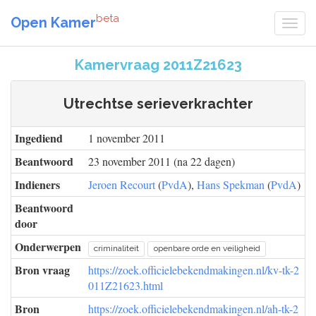
beta
Open Kamer
Kamervraag 2011Z21623
Utrechtse serieverkrachter
Ingediend
1 november 2011
Beantwoord
23 november 2011 (na 22 dagen)
Indieners
Jeroen Recourt
(
PvdA
),
Hans Spekman
(
PvdA
)
Beantwoord
door
Onderwerpen
criminaliteit
openbare orde en veiligheid
Bron vraag
https://zoek.officielebekendmakingen.nl/kv-tk-2
011Z21623.html
Bron
https://zoek.officielebekendmakingen.nl/ah-tk-2