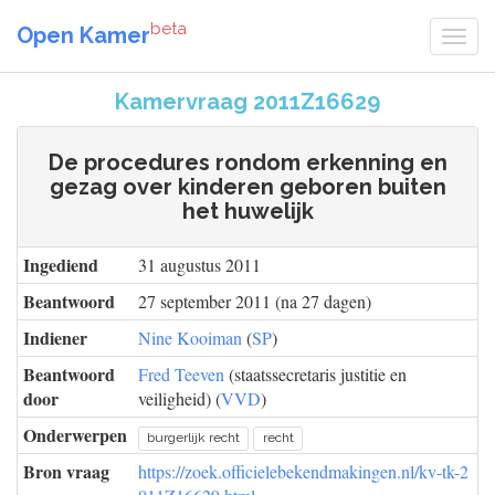
beta
Open Kamer
Kamervraag 2011Z16629
De procedures rondom erkenning en
gezag over kinderen geboren buiten
het huwelijk
Ingediend
31 augustus 2011
Beantwoord
27 september 2011 (na 27 dagen)
Indiener
Nine Kooiman
(
SP
)
Beantwoord
Fred Teeven
(staatssecretaris justitie en
door
veiligheid) (
VVD
)
Onderwerpen
burgerlijk recht
recht
Bron vraag
https://zoek.officielebekendmakingen.nl/kv-tk-2