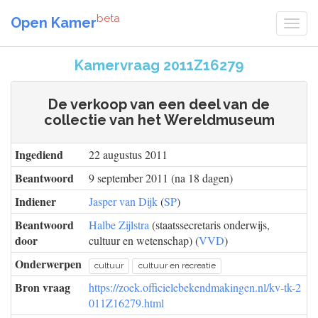
beta
Open Kamer
Kamervraag 2011Z16279
De verkoop van een deel van de
collectie van het Wereldmuseum
Ingediend
22 augustus 2011
Beantwoord
9 september 2011 (na 18 dagen)
Indiener
Jasper van Dijk
(
SP
)
Beantwoord
Halbe Zijlstra
(staatssecretaris onderwijs,
door
cultuur en wetenschap) (
VVD
)
Onderwerpen
cultuur
cultuur en recreatie
Bron vraag
https://zoek.officielebekendmakingen.nl/kv-tk-2
011Z16279.html