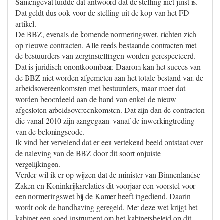
Samengevat luidde dat antwoord dat de stelling niet juist is.
Dat geldt dus ook voor de stelling uit de kop van het FD-
artikel.
De BBZ, evenals de komende normeringswet, richten zich
op nieuwe contracten. Alle reeds bestaande contracten met
de bestuurders van zorginstellingen worden gerespecteerd.
Dat is juridisch onontkoombaar. Daarom kan het succes van
de BBZ niet worden afgemeten aan het totale bestand van de
arbeidsovereenkomsten met bestuurders, maar moet dat
worden beoordeeld aan de hand van enkel de nieuw
afgesloten arbeidsovereenkomsten. Dat zijn dan de contracten
die vanaf 2010 zijn aangegaan, vanaf de inwerkingtreding
van de beloningscode.
Ik vind het vervelend dat er een vertekend beeld ontstaat over
de naleving van de BBZ door dit soort onjuiste
vergelijkingen.
Verder wil ik er op wijzen dat de minister van Binnenlandse
Zaken en Koninkrijksrelaties dit voorjaar een voorstel voor
een normeringswet bij de Kamer heeft ingediend. Daarin
wordt ook de handhaving geregeld. Met deze wet krijgt het
kabinet een goed instrument om het kabinetsbeleid op dit