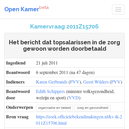
beta
Open Kamer
Kamervraag 2011Z15706
Het bericht dat topsalarissen in de zorg
gewoon worden doorbetaald
Ingediend
21 juli 2011
Beantwoord
6 september 2011 (na 47 dagen)
Indieners
Karen Gerbrands
(
PVV
),
Geert Wilders
(
PVV
)
Beantwoord
Edith Schippers
(minister volksgezondheid,
door
welzijn en sport) (
VVD
)
Onderwerpen
organisatie en beleid
zorg en gezondheid
Bron vraag
https://zoek.officielebekendmakingen.nl/kv-tk-2
011Z15706.html