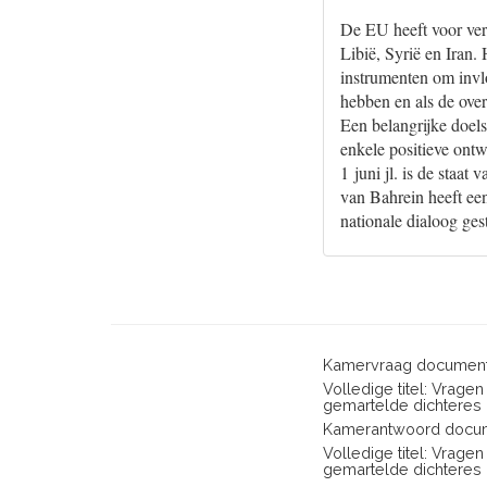
De EU heeft voor ver
Libië, Syrië en Iran. 
instrumenten om invlo
hebben en als de overt
Een belangrijke doels
enkele positieve ont
1 juni jl. is de staa
van Bahrein heeft ee
nationale dialoog gest
Kamervraag document
Volledige titel: Vrag
gemartelde dichteres in
Kamerantwoord docum
Volledige titel: Vrag
gemartelde dichteres in