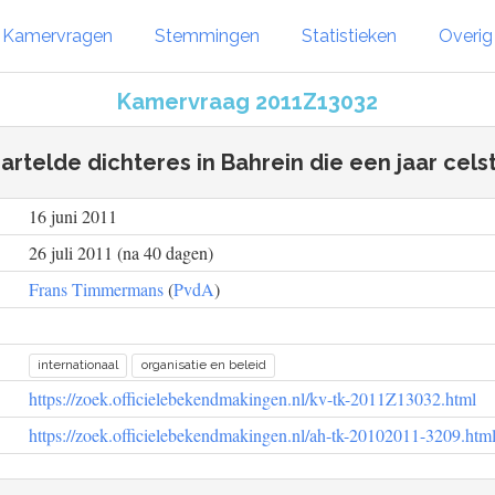
Kamervragen
Stemmingen
Statistieken
Overi
Kamervraag 2011Z13032
rtelde dichteres in Bahrein die een jaar celstr
16 juni 2011
26 juli 2011 (na 40 dagen)
Frans Timmermans
(
PvdA
)
internationaal
organisatie en beleid
https://zoek.officielebekendmakingen.nl/kv-tk-2011Z13032.html
https://zoek.officielebekendmakingen.nl/ah-tk-20102011-3209.htm