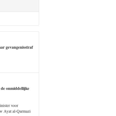
aar gevangenisstraf
 de onmiddellijke
nister voor
uw Ayat al-Qarmazi