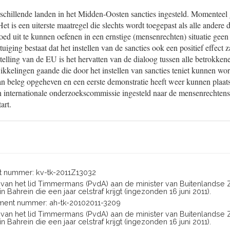
schillende landen in het Midden-Oosten sancties ingesteld. Momenteel 
Het is een uiterste maatregel die slechts wordt toegepast als alle andere
ed uit te kunnen oefenen in een ernstige (mensenrechten) situatie geen e
uiging bestaat dat het instellen van de sancties ook een positief effect 
telling van de EU is het hervatten van de dialoog tussen alle betrokkene
wikkelingen gaande die door het instellen van sancties teniet kunnen w
t van beleg opgeheven en een eerste demonstratie heeft weer kunnen plaa
n internationale onderzoekscommissie ingesteld naar de mensenrechten
art.
 nummer: kv-tk-2011Z13032
en van het lid Timmermans (PvdA) aan de minister van Buitenlandse
 Bahrein die een jaar celstraf krijgt (ingezonden 16 juni 2011).
ent nummer: ah-tk-20102011-3209
en van het lid Timmermans (PvdA) aan de minister van Buitenlandse
 Bahrein die een jaar celstraf krijgt (ingezonden 16 juni 2011).