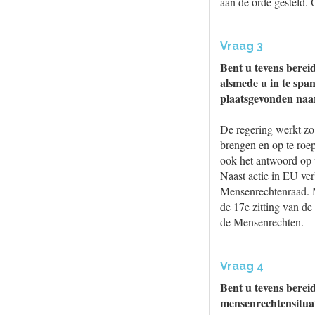
aan de orde gesteld. O
Vraag 3
Bent u tevens berei
alsmede u in te spa
plaatsgevonden naar
De regering werkt zo
brengen en op te roep
ook het antwoord op 
Naast actie in EU ver
Mensenrechtenraad. N
de 17e zitting van d
de Mensenrechten.
Vraag 4
Bent u tevens berei
mensenrechtensituat