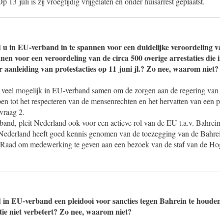
p 13 juli is zij vroegtijdig vrijgelaten en onder huisarrest geplaatst.
d u in EU-verband in te spannen voor een duidelijke veroordeling va
nnen voor een veroordeling van de circa 500 overige arrestaties die
 aanleiding van protestacties op 11 juni jl.? Zo nee, waarom niet?
 veel mogelijk in EU-verband samen om de zorgen aan de regering van 
en tot het respecteren van de mensenrechten en het hervatten van een po
vraag 2.
band, pleit Nederland ook voor een actieve rol van de EU t.a.v. Bahrei
ederland heeft goed kennis genomen van de toezegging van de Bahreini
e Raad om medewerking te geven aan een bezoek van de staf van de H
d in EU-verband een pleidooi voor sancties tegen Bahrein te houde
ie niet verbetert? Zo nee, waarom niet?