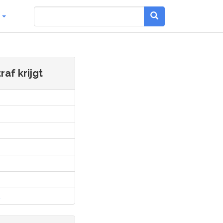
g
af krijgt
l