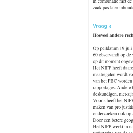
in combinatie met de 
zaak pas later inhou
Vraag 3
Hoeveel andere rech
Op peildatum 19 juli
60 observandi op de w
op dit moment ongeve
Het NIFP heeft daaro
maatregelen wordt voo
van het PBC worden d
rapportages. Andere t
deskundigen, niet-zij
Voorts heeft het NIFP
maken van pro justiti
onderzoeken ook op an
Door een betere geog
Het NIFP werkt in n
verbetering van de a