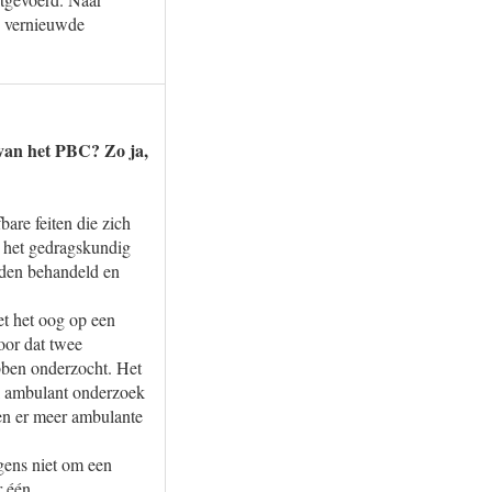
e vernieuwde
 van het PBC? Zo ja,
bare feiten die zich
n het gedragskundig
orden behandeld en
et het oog op een
voor dat twee
bben onderzocht. Het
ok ambulant onderzoek
en er meer ambulante
gens niet om een
r één