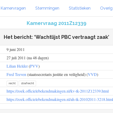
Kamervragen
Stemmingen
Statistieken
Overi
Kamervraag 2011Z12339
Het bericht: ‘Wachtlijst PBC vertraagt zaak’
9 juni 2011
27 juli 2011 (na 48 dagen)
Lilian Helder
(
PVV
)
Fred Teeven
(staatssecretaris justitie en veiligheid) (
VVD
)
recht
strafrecht
https://zoek.officielebekendmakingen.nl/kv-tk-2011Z12339.html
https://zoek.officielebekendmakingen.nl/ah-tk-20102011-3218.htm