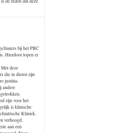
 is de reden dat deze
chiaters bij het PBC
is. Hierdoor lopen er
. Met deze
 die in dienst zijn
 justitia-
ij andere
ngetrokken.
rd zijn voor het
lijk is klinische
chiatrische Kliniek.
en verhoogd.
rie aan een
itgevoerd. Naar