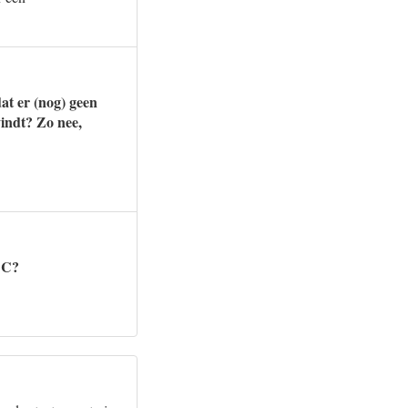
at er (nog) geen
vindt? Zo nee,
BC?