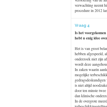
verwachting neemt hi
procedure in 2012 lan
Vraag 4
Is het voorgekomen 
hebt u enig idee o
Het is van groot bela
hebben afgespeeld, a
onderzoek niet zijn a
wordt deze aangehou
In zaken waarin aanl
mogelijke terbeschikk
gedragsdeskundigen v
is niet altijd noodza
door ten minste twee
dan klinische onderz
In de overgrote meer
terbeschikkingstellin