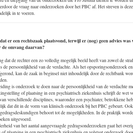
erdoor de vraag naar onderzoeken door het PBC af. Het streven is dez
delijk in te voeren.
dat er een rechtszaak plaatsvond, terwijl er (nog) geen advies was
ver de omvang daarvan?
ng dat de rechter een zo volledig mogelijk beeld heeft van zowel de straf
ls de persoonlijkheid van de verdachte. Als het opsporingsonderzoek e
fgerond, kan de zaak in beginsel niet inhoudelijk door de rechtbank w
den.
eiding is onderzoek te doen naar de persoonlijkheid van de verdachte m
ingstelling of plaatsing in een psychiatrisch ziekenhuis schrijft de wet 
an verschillende disciplines, waaronder een psychiater, betrokkene he
kelijk dat dit in de vorm van klinisch onderzoek bij het PBC gebeurt. O
 gedragsdeskundigen behoort tot de mogelijkheden. In de praktijk word
oeken uitgevoerd.
derheid van het aantal aangevraagde gedragsonderzoeken gaat het overi
g of plaatsing in een psychiatrisch ziekenhuis en volstaat onderzoek doo