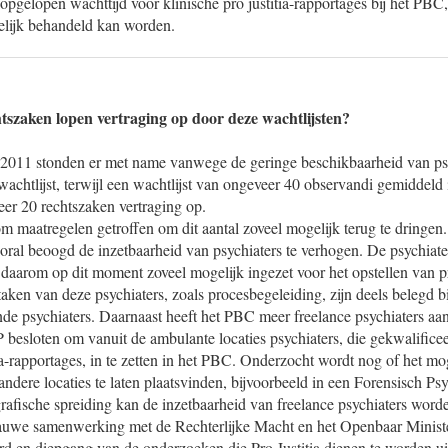
opgelopen wachttijd voor klinische pro justitia-rapportages bij het PBC,
delijk behandeld kan worden.
tszaken lopen vertraging op door deze wachtlijsten?
 2011 stonden er met name vanwege de geringe beschikbaarheid van psy
achtlijst, terwijl een wachtlijst van ongeveer 40 observandi gemiddeld 
er 20 rechtszaken vertraging op.
m maatregelen getroffen om dit aantal zoveel mogelijk terug te dringen
ral beoogd de inzetbaarheid van psychiaters te verhogen. De psychiaters
aarom op dit moment zoveel mogelijk ingezet voor het opstellen van pro
aken van deze psychiaters, zoals procesbegeleiding, zijn deels belegd b
nde psychiaters. Daarnaast heeft het PBC meer freelance psychiaters aa
 besloten om vanuit de ambulante locaties psychiaters, die gekwalificee
a-rapportages, in te zetten in het PBC. Onderzocht wordt nog of het moge
dere locaties te laten plaatsvinden, bijvoorbeeld in een Forensisch Psy
rafische spreiding kan de inzetbaarheid van freelance psychiaters word
auwe samenwerking met de Rechterlijke Macht en het Openbaar Ministe
ard en diepgang van de onderzoeken die Pro Justitia dienen te worden u