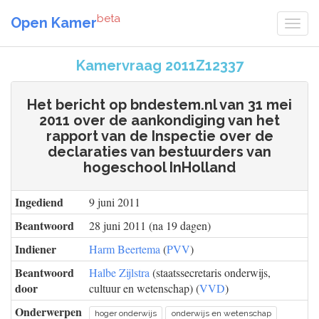
beta
Open Kamer
Kamervraag 2011Z12337
Het bericht op bndestem.nl van 31 mei
2011 over de aankondiging van het
rapport van de Inspectie over de
declaraties van bestuurders van
hogeschool InHolland
Ingediend
9 juni 2011
Beantwoord
28 juni 2011 (na 19 dagen)
Indiener
Harm Beertema
(
PVV
)
Beantwoord
Halbe Zijlstra
(staatssecretaris onderwijs,
door
cultuur en wetenschap) (
VVD
)
Onderwerpen
hoger onderwijs
onderwijs en wetenschap