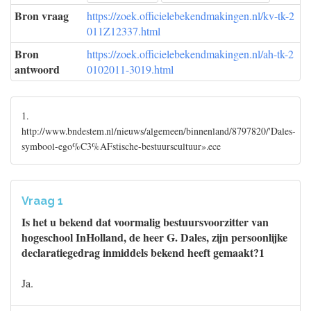
Bron vraag
https://zoek.officielebekendmakingen.nl/kv-tk-2
011Z12337.html
Bron
https://zoek.officielebekendmakingen.nl/ah-tk-2
antwoord
0102011-3019.html
1.
http://www.bndestem.nl/nieuws/algemeen/binnenland/8797820/'Dales-
symbool-ego%C3%AFstische-bestuurscultuur».ece
Vraag 1
Is het u bekend dat voormalig bestuursvoorzitter van
hogeschool InHolland, de heer G. Dales, zijn persoonlijke
declaratiegedrag inmiddels bekend heeft gemaakt?1
Ja.