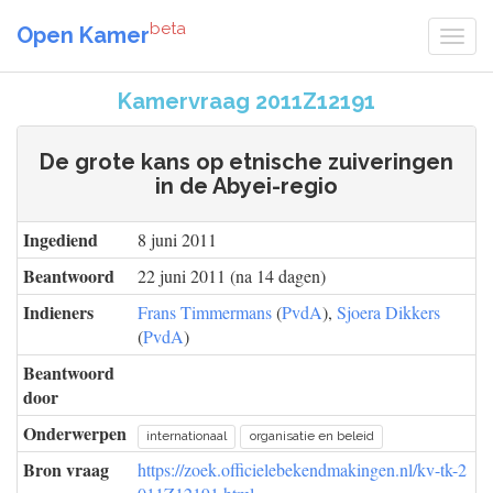
beta
Open Kamer
Kamervraag 2011Z12191
De grote kans op etnische zuiveringen
in de Abyei-regio
Ingediend
8 juni 2011
Beantwoord
22 juni 2011 (na 14 dagen)
Indieners
Frans Timmermans
(
PvdA
),
Sjoera Dikkers
(
PvdA
)
Beantwoord
door
Onderwerpen
internationaal
organisatie en beleid
Bron vraag
https://zoek.officielebekendmakingen.nl/kv-tk-2