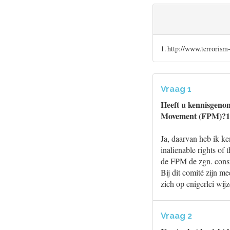
1. http://www.terroris
Vraag 1
Heeft u kennisgenom
Movement (FPM)?1 H
Ja, daarvan heb ik k
inalienable rights of
de FPM de zgn. consul
Bij dit comité zijn m
zich op enigerlei wij
Vraag 2