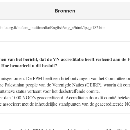
Bronnen
m-info.org.il/malam_multimedia/English/eng_n/html/ipc_e182.htm
en van het bericht, dat de VN accreditatie heeft verleend aan de F
oe beoordeelt u dit besluit?
ennisgenomen. De FPM heeft een brief ontvangen van het Committee on 
 the Palestinian people van de Verenigde Naties (CEIRP), waarin dit comi
tatieve status verleent voor het desbetreffende comité.
eer dan 1000 NGO’s geaccrediteerd. Accreditatie door dit comité beteke
ze associeert met de inhoudelijke standpunten van de geaccrediteerde N