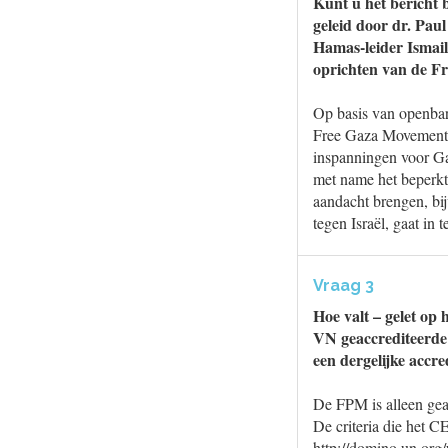
Kunt u het bericht 
geleid door dr. Paul
Hamas-leider Ismai
oprichten van de Fr
Op basis van openbar
Free Gaza Movement. 
inspanningen voor Ga
met name het beperk
aandacht brengen, bij
tegen Israël, gaat in
Vraag 3
Hoe valt – gelet op
VN geaccrediteerde
een dergelijke accre
De FPM is alleen gea
De criteria die het 
http://domino.un.org/