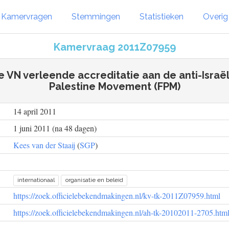
Kamervragen
Stemmingen
Statistieken
Overi
Kamervraag 2011Z07959
 VN verleende accreditatie aan de anti-Israë
Palestine Movement (FPM)
14 april 2011
1 juni 2011 (na 48 dagen)
Kees van der Staaij
(
SGP
)
internationaal
organisatie en beleid
https://zoek.officielebekendmakingen.nl/kv-tk-2011Z07959.html
https://zoek.officielebekendmakingen.nl/ah-tk-20102011-2705.htm