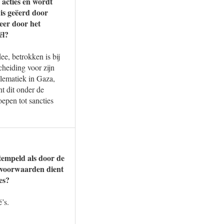
 acties en wordt
 is geëerd door
eer door het
ël?
e, betrokken is bij
heiding voor zijn
lematiek in Gaza,
 dit onder de
epen tot sancties
tempeld als door de
 voorwaarden dient
es?
’s.