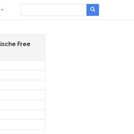
g
lische Free
l