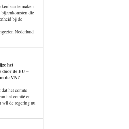
ie kenbaar te maken
e bijeenkomsten die
enheid bij de
angezien Nederland
ijze het
de door de EU –
 van de VN?
 dat het comité
an het comité en
n wil de regering nu