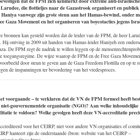
bevestigen dat de FPM zich kenmerkt door extreme anti-Israëlische
 Larudee, die flottieljes naar de Gazastrook organiseert en publiek
l Haniya vanwege zijn grote steun aan het Hamas-bewind, onder m
ee Gaza Movement en het organiseren van boycotacties jegens Isra
e bronnen kan gesteld worden dat de leider van de FPM, de heer Larude
Hij ontving in 2009 uit handen van Hamas-leider Haniyeh een ondersc
za. De FPM zegt de nadruk te willen leggen op de mensenrechtenprob
te toegangsregime. De wijze waarop de FPM en de Free Gaza Movement
voorbeeld door steun te geven aan de Gaza Freedom Flottilla en op te ro
 tegen de inspanningen ter bevordering van het vredesproces.
 het voorgaande – te verklaren dat de VN de FPM formeel heeft bes
 niet-gouvernementele organisatie (NGO)? Aan welke inhoudelijke
ditatie te voldoen? Welke gevolgen heeft deze VN-accreditatie preci
ccrediteerd voor het CEIRP, niet voor andere VN-organisaties of comité
CEIRP hanteert zijn de onderstaande (bron: website van het CEIRP –
unispal.nsf/ngo.htm):