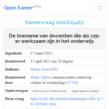
beta
Open Kamer
Kamervraag 2011Z05463
De toename van docenten die als zzp-
er werkzaam zijn in het onderwijs
Ingediend
17 maart 2011
Beantwoord
11 april 2011 (na 25 dagen)
Indiener
Manja Smits
(
SP
)
Beantwoord
Halbe Zijlstra
(staatssecretaris onderwijs,
door
cultuur en wetenschap) (
VVD
)
Onderwerpen
onderwijs en wetenschap
organisatie en beleid
Bron vraag
https://zoek.officielebekendmakingen.nl/kv-tk-2
011Z05463.html