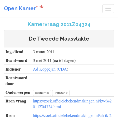
beta
Open Kamer
Kamervraag 2011Z04324
De Tweede Maasvlakte
Ingediend
3 maart 2011
Beantwoord
3 mei 2011 (na 61 dagen)
Indiener
Ad Koppejan
(
CDA
)
Beantwoord
door
Onderwerpen
economie
industrie
Bron vraag
https://zoek.officielebekendmakingen.nl/kv-tk-2
011Z04324.html
Bron
https://zoek.officielebekendmakingen.nl/ah-tk-2