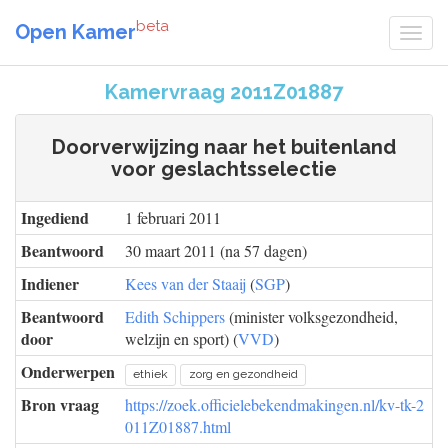
beta
Open Kamer
Kamervraag 2011Z01887
Doorverwijzing naar het buitenland
voor geslachtsselectie
Ingediend
1 februari 2011
Beantwoord
30 maart 2011 (na 57 dagen)
Indiener
Kees van der Staaij
(
SGP
)
Beantwoord
Edith Schippers
(minister volksgezondheid,
door
welzijn en sport) (
VVD
)
Onderwerpen
ethiek
zorg en gezondheid
Bron vraag
https://zoek.officielebekendmakingen.nl/kv-tk-2
011Z01887.html