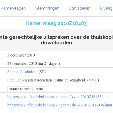
Kamervragen
Stemmingen
Statistieken
Overi
Kamervraag 2010Z18483
te gerechtelijke uitspraken over de thuiskopi
downloaden
3 december 2010
24 december 2010 (na 21 dagen)
Sharon Gesthuizen
(
SP
)
Fred Teeven
(staatssecretaris justitie en veiligheid) (
VVD
)
burgerlijk recht
recht
https://zoek.officielebekendmakingen.nl/kv-tk-2010Z18483.html
https://zoek.officielebekendmakingen.nl/ah-tk-20102011-936.html