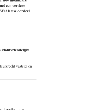
 met een eerdere
 Wat is uw oordeel
klantvriendelijke
eursrecht vaststel en
ken, Landbouw en