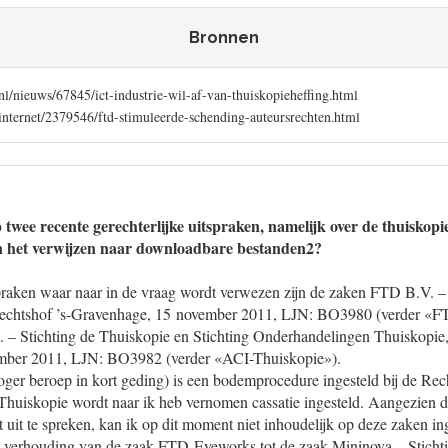
Bronnen
.nl/nieuws/67845/ict-industrie-wil-af-van-thuiskopieheffing.html
/internet/2379546/ftd-stimuleerde-schending-auteursrechten.html
 twee recente gerechterlijke uitspraken, namelijk over de thuiskopi
an het verwijzen naar downloadbare bestanden2?
spraken waar naar in de vraag wordt verwezen zijn de zaken FTD B.V. 
echtshof ’s-Gravenhage, 15 november 2011, LJN: BO3980 (verder «
 Stichting de Thuiskopie en Stichting Onderhandelingen Thuiskopie,
ber 2011, LJN: BO3982 (verder «ACI-Thuiskopie»).
er beroep in kort geding) is een bodemprocedure ingesteld bij de Rec
huiskopie wordt naar ik heb vernomen cassatie ingesteld. Aangezien de
 uit te spreken, kan ik op dit moment niet inhoudelijk op deze zaken in
e verhouding van de zaak FTD-Eyeworks tot de zaak Mininova – Sticht