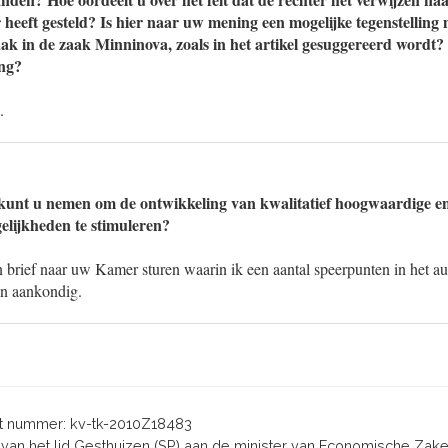
 heeft gesteld? Is hier naar uw mening een mogelijke tegenstelling
raak in de zaak Minninova, zoals in het artikel gesuggereerd wordt?
ing?
.
unt u nemen om de ontwikkeling van kwalitatief hoogwaardige en 
lijkheden te stimuleren?
 brief naar uw Kamer sturen waarin ik een aantal speerpunten in het aut
en aankondig.
 nummer: kv-tk-2010Z18483
en van het lid Gesthuizen (SP) aan de minister van Economische Za