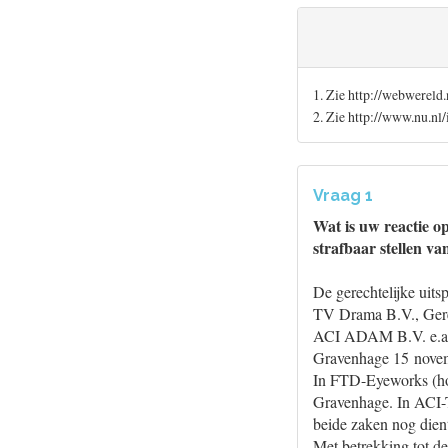
1. Zie http://webwereld
2. Zie http://www.nu.nl
Vraag 1
Wat is uw reactie op
strafbaar stellen v
De gerechtelijke uit
TV Drama B.V., Ger
ACI ADAM B.V. e.a. –
Gravenhage 15 novem
In FTD-Eyeworks (hog
Gravenhage. In ACI-T
beide zaken nog dient
Met betrekking tot d