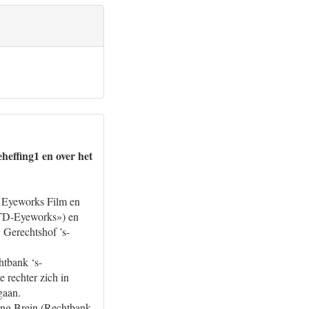
eheffing1 en over het
– Eyeworks Film en
FTD-Eyeworks») en
 Gerechtshof ’s-
htbank ‘s-
 rechter zich in
gaan.
ing Brein (Rechtbank