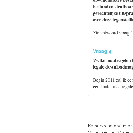
bestanden strafbaar
gerechtelijke uitsp
over deze tegenstell
Zie antwoord vraag 1
Vraag 4
Welke maatregelen k
legale downloadmoge
Begin 2011 zal ik een
een aantal maatregel
Kamervraag document
Volledige titel: Vrag