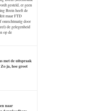
rdt gesteld, er geen
ing Brein heeft de
r feit maar FTD
f onrechtmatig door
reel) de gelegenheid
en op de
ens met de uitspraak
 Zo ja, hoe groot
zen naar
aar downloadbare