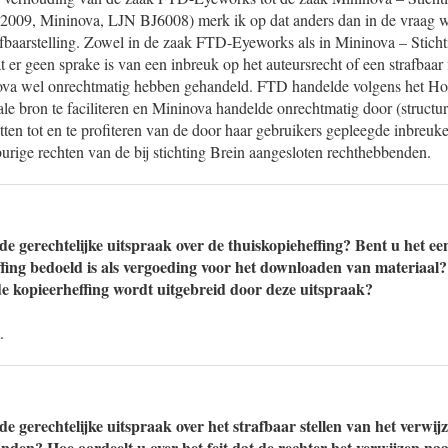
 2009, Mininova, LJN BJ6008) merk ik op dat anders dan in de vraag wo
afbaarstelling. Zowel in de zaak FTD-Eyeworks als in Mininova – Sticht
t er geen sprake is van een inbreuk op het auteursrecht of een strafbaa
nova wel onrechtmatig hebben gehandeld. FTD handelde volgens het Ho
gale bron te faciliteren en Mininova handelde onrechtmatig door (structu
zetten tot en te profiteren van de door haar gebruikers gepleegde inbreuk
urige rechten van de bij stichting Brein aangesloten rechthebbenden.
de gerechtelijke uitspraak over de thuiskopieheffing? Bent u het e
ffing bedoeld is als vergoeding voor het downloaden van materiaal?
de kopieerheffing wordt uitgebreid door deze uitspraak?
.
de gerechtelijke uitspraak over het strafbaar stellen van het verwij
den? Hoe oordeelt u over het feit dat de rechter het verwijzen n