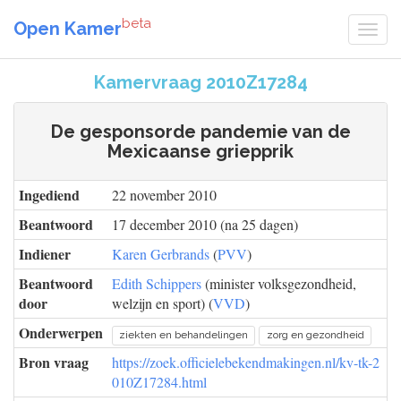
beta
Open Kamer
Kamervraag 2010Z17284
De gesponsorde pandemie van de
Mexicaanse griepprik
Ingediend
22 november 2010
Beantwoord
17 december 2010 (na 25 dagen)
Indiener
Karen Gerbrands
(
PVV
)
Beantwoord
Edith Schippers
(minister volksgezondheid,
door
welzijn en sport) (
VVD
)
Onderwerpen
ziekten en behandelingen
zorg en gezondheid
Bron vraag
https://zoek.officielebekendmakingen.nl/kv-tk-2
010Z17284.html