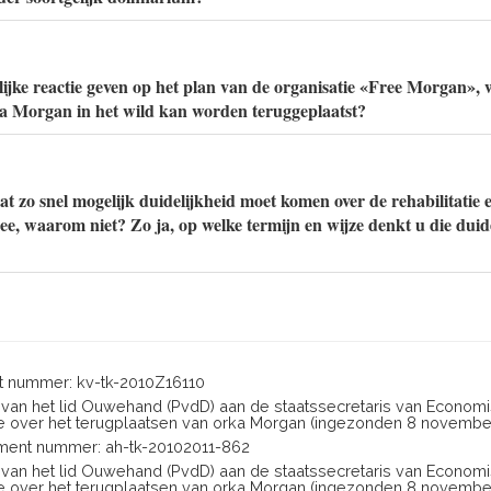
ijke reactie geven op het plan van de organisatie «Free Morgan»,
a Morgan in het wild kan worden teruggeplaatst?
t zo snel mogelijk duidelijkheid moet komen over de rehabilitatie e
, waarom niet? Zo ja, op welke termijn en wijze denkt u die duid
 nummer: kv-tk-2010Z16110
en van het lid Ouwehand (PvdD) aan de staatssecretaris van Econom
e over het terugplaatsen van orka Morgan (ingezonden 8 november
ent nummer: ah-tk-20102011-862
en van het lid Ouwehand (PvdD) aan de staatssecretaris van Econom
e over het terugplaatsen van orka Morgan (ingezonden 8 november