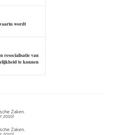
 waarin wordt
n resocialisatie van
elijkheid te kunnen
ische Zaken,
 2010).
ische Zaken,
 2010).