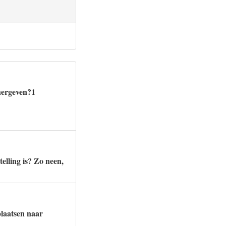
hergeven?1
elling is? Zo neen,
plaatsen naar