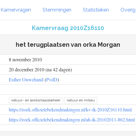
Kamervragen
Stemmingen
Statistieken
Overi
Kamervraag 2010Z16110
het terugplaatsen van orka Morgan
8 november 2010
20 december 2010 (na 42 dagen)
Esther Ouwehand
(
PvdD
)
natuur- en landschapsbeheer
natuur en milieu
https://zoek.officielebekendmakingen.nl/kv-tk-2010Z16110.html
https://zoek.officielebekendmakingen.nl/ah-tk-20102011-862.html