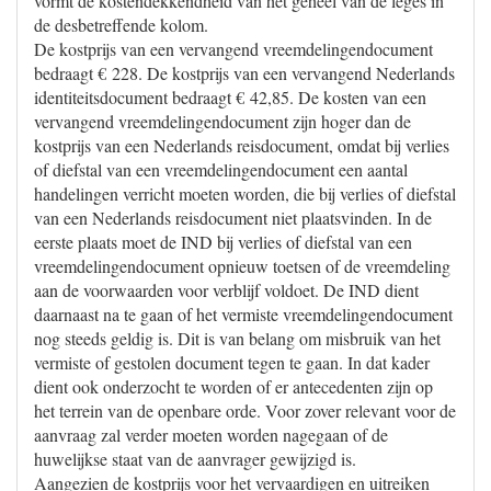
vormt de kostendekkendheid van het geheel van de leges in
de desbetreffende kolom.
De kostprijs van een vervangend vreemdelingendocument
bedraagt € 228. De kostprijs van een vervangend Nederlands
identiteitsdocument bedraagt € 42,85. De kosten van een
vervangend vreemdelingendocument zijn hoger dan de
kostprijs van een Nederlands reisdocument, omdat bij verlies
of diefstal van een vreemdelingendocument een aantal
handelingen verricht moeten worden, die bij verlies of diefstal
van een Nederlands reisdocument niet plaatsvinden. In de
eerste plaats moet de IND bij verlies of diefstal van een
vreemdelingendocument opnieuw toetsen of de vreemdeling
aan de voorwaarden voor verblijf voldoet. De IND dient
daarnaast na te gaan of het vermiste vreemdelingendocument
nog steeds geldig is. Dit is van belang om misbruik van het
vermiste of gestolen document tegen te gaan. In dat kader
dient ook onderzocht te worden of er antecedenten zijn op
het terrein van de openbare orde. Voor zover relevant voor de
aanvraag zal verder moeten worden nagegaan of de
huwelijkse staat van de aanvrager gewijzigd is.
Aangezien de kostprijs voor het vervaardigen en uitreiken