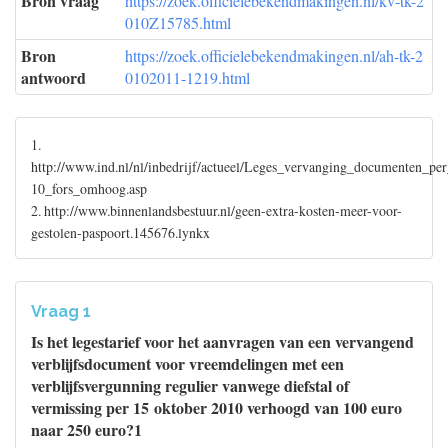
Bron vraag
https://zoek.officielebekendmakingen.nl/kv-tk-2
010Z15785.html
Bron
https://zoek.officielebekendmakingen.nl/ah-tk-2
antwoord
0102011-1219.html
1.
http://www.ind.nl/nl/inbedrijf/actueel/Leges_vervanging_documenten_pe
10_fors_omhoog.asp
2. http://www.binnenlandsbestuur.nl/geen-extra-kosten-meer-voor-
gestolen-paspoort.145676.lynkx
Vraag 1
Is het legestarief voor het aanvragen van een vervangend
verblijfsdocument voor vreemdelingen met een
verblijfsvergunning regulier vanwege diefstal of
vermissing per 15 oktober 2010 verhoogd van 100 euro
naar 250 euro?1