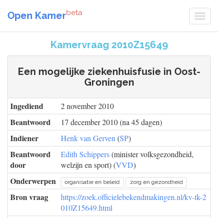
beta
Open Kamer
Kamervraag 2010Z15649
Een mogelijke ziekenhuisfusie in Oost-
Groningen
Ingediend
2 november 2010
Beantwoord
17 december 2010 (na 45 dagen)
Indiener
Henk van Gerven
(
SP
)
Beantwoord
Edith Schippers
(minister volksgezondheid,
door
welzijn en sport) (
VVD
)
Onderwerpen
organisatie en beleid
zorg en gezondheid
Bron vraag
https://zoek.officielebekendmakingen.nl/kv-tk-2
010Z15649.html