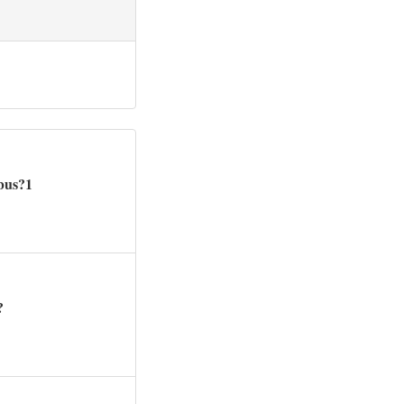
ebus?1
?