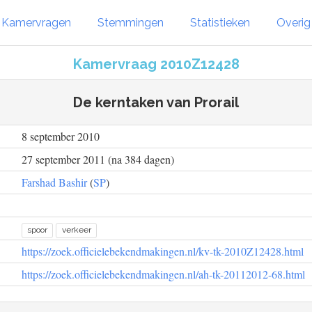
Kamervragen
Stemmingen
Statistieken
Overi
Kamervraag 2010Z12428
De kerntaken van Prorail
8 september 2010
27 september 2011 (na 384 dagen)
Farshad Bashir
(
SP
)
spoor
verkeer
https://zoek.officielebekendmakingen.nl/kv-tk-2010Z12428.html
https://zoek.officielebekendmakingen.nl/ah-tk-20112012-68.html