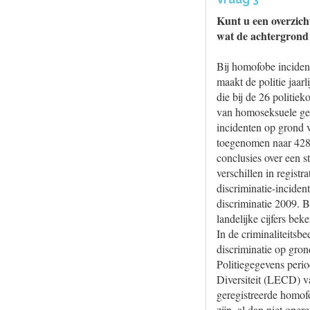
Kunt u een overzich
wat de achtergrond
Bij homofobe inciden
maakt de politie jaarl
die bij de 26 politie
van homoseksuele geri
incidenten op grond v
toegenomen naar 428.
conclusies over een 
verschillen in regist
discriminatie-incident
discriminatie 2009. B
landelijke cijfers bek
In de criminaliteitsb
discriminatie op gro
Politiegegevens peri
Diversiteit (LECD) va
geregistreerde homofo
zijn, al dan niet ope