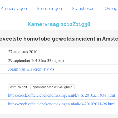
Kamervragen
Stemmingen
Statistieken
Overi
Kamervraag 2010Z11938
zoveelste homofobe geweldsincident in Amst
27 augustus 2010
29 september 2010 (na 33 dagen)
Joram van Klaveren
(
PVV
)
criminaliteit
openbare orde en veiligheid
https://zoek.officielebekendmakingen.nl/kv-tk-2010Z11938.html
https://zoek.officielebekendmakingen.nl/ah-tk-20102011-96.html