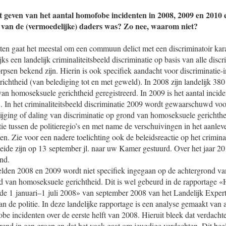
t geven van het aantal homofobe incidenten in 2008, 2009 en 2010
 van de (vermoedelijke) daders was? Zo nee, waarom niet?
ten gaat het meestal om een commuun delict met een discriminatoir kar
ijks een landelijk criminaliteitsbeeld discriminatie op basis van alle disc
korpsen bekend zijn. Hierin is ook specifiek aandacht voor discriminatie
chtheid (van belediging tot en met geweld). In 2008 zijn landelijk 380 
an homoseksuele gerichtheid geregistreerd. In 2009 is het aantal incide
 In het criminaliteitsbeeld discriminatie 2009 wordt gewaarschuwd voo
stijging of daling van discriminatie op grond van homoseksuele gericht
ratie tussen de politieregio’s en met name de verschuivingen in het aanle
en. Zie voor een nadere toelichting ook de beleidsreactie op het criminal
eide zijn op 13 september jl. naar uw Kamer gestuurd. Over het jaar 20
end.
eelden 2008 en 2009 wordt niet specifiek ingegaan op de achtergrond va
nd van homoseksuele gerichtheid. Dit is wel gebeurd in de rapportage
ode 1 januari–1 juli 2008» van september 2008 van het Landelijk Exper
n de politie. In deze landelijke rapportage is een analyse gemaakt van 
be incidenten over de eerste helft van 2008. Hieruit bleek dat verdach
rerend in een groep en dat het vaak gaat om jeugdige verdachten. Dit bee