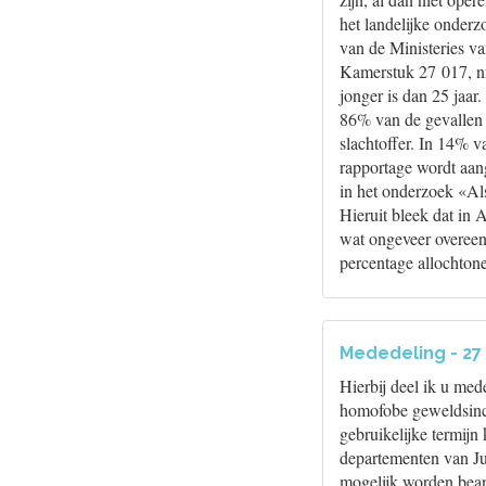
het landelijke onder
van de Ministeries va
Kamerstuk 27 017, nr
jonger is dan 25 jaar
86% van de gevallen
slachtoffer. In 14% v
rapportage wordt aang
in het onderzoek «Als
Hieruit bleek dat in
wat ongeveer overeen
percentage allochtone
Mededeling - 27
Hierbij deel ik u med
homofobe geweldsinc
gebruikelijke termij
departementen van Jus
mogelijk worden bea