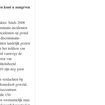
 en kunt u aangeven
akter. Sinds 2008
riminatie-incidenten
-incidenten op grond
discriminatie-
nten landelijk gezien
r het trekken van
heid vanwege de
veren van
iteitsbeeld
10 zijn nog geen
n verdachten bij
 «Homofoob geweld;
tisecentrum
alle 150
ten voornamelijk man
ld wordt bevestigd in