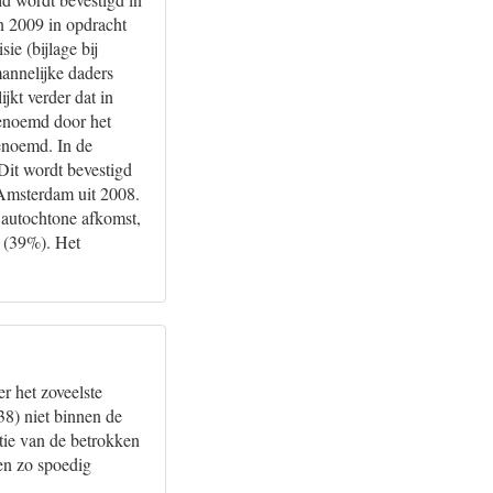
n 2009 in opdracht
ie (bijlage bij
annelijke daders
jkt verder dat in
enoemd door het
genoemd. In de
Dit wordt bevestigd
 Amsterdam uit 2008.
 autochtone afkomst,
m (39%). Het
r het zoveelste
) niet binnen de
tie van de betrokken
en zo spoedig