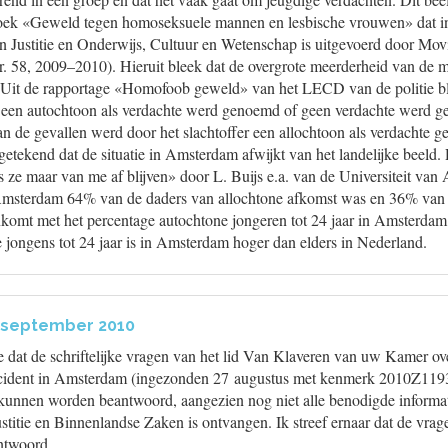
zoek «Geweld tegen homoseksuele mannen en lesbische vrouwen» dat i
n Justitie en Onderwijs, Cultuur en Wetenschap is uitgevoerd door Movis
. 58, 2009–2010). Hieruit bleek dat de overgrote meerderheid van de m
. Uit de rapportage «Homofoob geweld» van het LECD van de politie bli
 een autochtoon als verdachte werd genoemd of geen verdachte werd g
an de gevallen werd door het slachtoffer een allochtoon als verdachte 
etekend dat de situatie in Amsterdam afwijkt van het landelijke beeld. 
 ze maar van me af blijven» door L. Buijs e.a. van de Universiteit van
 Amsterdam 64% van de daders van allochtone afkomst was en 36% van
komt met het percentage autochtone jongeren tot 24 jaar in Amsterda
 jongens tot 24 jaar is in Amsterdam hoger dan elders in Nederland. ‪
 september 2010
e dat de schriftelijke vragen van het lid Van Klaveren van uw Kamer ove
ident in Amsterdam (ingezonden 27 augustus met kenmerk 2010Z11938
n kunnen worden beantwoord, aangezien nog niet alle benodigde informa
titie en Binnenlandse Zaken is ontvangen. Ik streef ernaar dat de vrag
ntwoord.