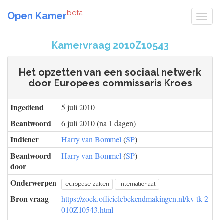
beta
Open Kamer
Kamervraag 2010Z10543
Het opzetten van een sociaal netwerk
door Europees commissaris Kroes
Ingediend
5 juli 2010
Beantwoord
6 juli 2010 (na 1 dagen)
Indiener
Harry van Bommel
(
SP
)
Beantwoord
Harry van Bommel
(
SP
)
door
Onderwerpen
europese zaken
internationaal
Bron vraag
https://zoek.officielebekendmakingen.nl/kv-tk-2
010Z10543.html