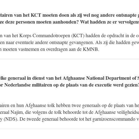
itairen van het KCT moeten doen als zij wel nog andere ontsnapt
e deze personen moeten aanhouden? Wat hadden ze er vervolgen
ren van het Korps Commandotroepen (KCT) hadden de opdracht in de 
ken naar eventuele andere ontsnapte gevangenen. Als zij die hadden gev
en moeten vastnemen en overdragen aan de KMNB.
ke generaal in dienst van het Afghaanse National Department of 
r Nederlandse militairen op de plaats van de executie werd gezie
airen en hun Afghaanse tolk hebben twee generaals op de plaats van het
raal Najim, die volgens de tolk behoorde tot de Afghaanse veiligheids
ity (NDS). De tweede generaal behoorde tot het garnizoenscommando v