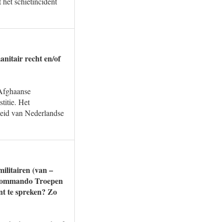
het schietincident
nitair recht en/of
 Afghaanse
titie. Het
heid van Nederlandse
ilitairen (van –
s Commando Troepen
nt te spreken? Zo