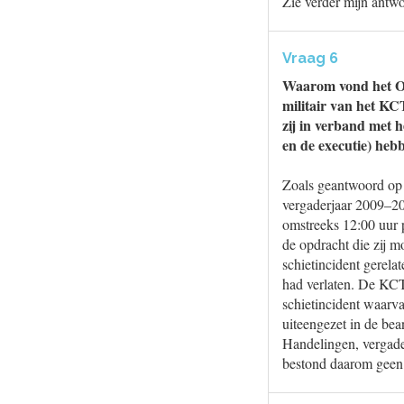
Zie verder mijn antw
Vraag 6
Waarom vond het OM
militair van het KC
zij in verband met 
en de executie) heb
Zoals geantwoord op
vergaderjaar 2009–20
omstreeks 12:00 uur p
de opdracht die zij m
schietincident gerela
had verlaten. De KCT
schietincident waarvan
uiteengezet in de be
Handelingen, vergade
bestond daarom geen 