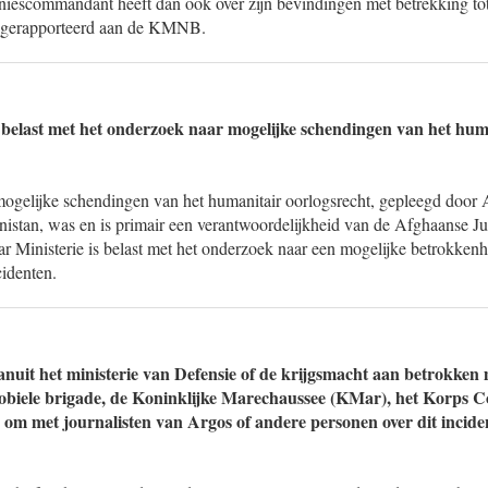
escommandant heeft dan ook over zijn bevindingen met betrekking tot 
 gerapporteerd aan de KMNB.
 belast met het onderzoek naar mogelijke schendingen van het huma
ogelijke schendingen van het humanitair oorlogsrecht, gepleegd door
istan, was en is primair een verantwoordelijkheid van de Afghaanse Jus
 Ministerie is belast met het onderzoek naar een mogelijke betrokken
cidenten.
anuit het ministerie van Defensie of de krijgsmacht aan betrokken m
tmobiele brigade, de Koninklijke Marechaussee (KMar), het Korp
 om met journalisten van Argos of andere personen over dit incide