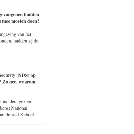
e gevangenen hadden
s mee moeten doen?
omgeving van het
onden, hadden zij de
Security (NDS) op
n? Zo nee, waarom
 incident gezien.
dienst National
an de stad Kaboel.