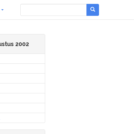
g
ustus 2002
l