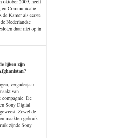
n oktober 2009, heeft
ng en Communicatie
s de Kamer als eerste
s de Nederlandse
loten daar niet op in
 lijken zijn
 Afghanistan?
gen, vergaderjaar
maakt van
ele compagnie. De
een Sony Digital
s geweest. Zowel de
den maakten gebruik
ruik zijnde Sony