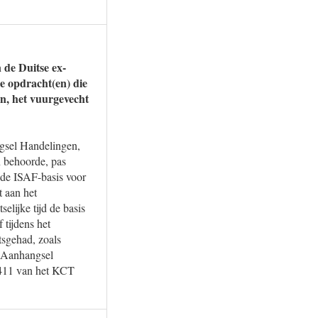
de Duitse ex-
e opdracht(en) die
en, het vuurgevecht
gsel Handelingen,
 behoorde, pas
t de ISAF-basis voor
t aan het
elijke tijd de basis
tijdens het
atsgehad, zoals
 (Aanhangsel
 411 van het KCT