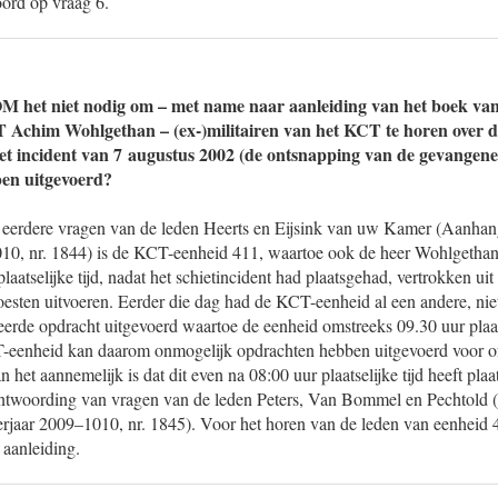
oord op vraag 6.
 het niet nodig om – met name naar aanleiding van het boek van 
T Achim Wohlgethan – (ex-)militairen van het KCT te horen over d
het incident van 7 augustus 2002 (de ontsnapping van de gevangen
ben uitgevoerd?
 eerdere vragen van de leden Heerts en Eijsink van uw Kamer (Aanhan
10, nr. 1844) is de KCT-eenheid 411, waartoe ook de heer Wohlgethan
laatselijke tijd, nadat het schietincident had plaatsgehad, vertrokken ui
oesten uitvoeren. Eerder die dag had de KCT-eenheid al een andere, nie
teerde opdracht uitgevoerd waartoe de eenheid omstreeks 09.30 uur plaats
-eenheid kan daarom onmogelijk opdrachten hebben uitgevoerd voor of 
 het aannemelijk is dat dit even na 08:00 uur plaatselijke tijd heeft pla
antwoording van vragen van de leden Peters, Van Bommel en Pechtold
rjaar 2009–1010, nr. 1845). Voor het horen van de leden van eenheid
aanleiding.