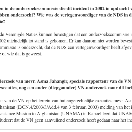
n in de onderzoekscommissie die dit incident in 2002 in opdracht
ebben onderzocht? Wie was de vertegenwoordiger van de NDS in d
ie?
e Verenigde Naties kunnen bevestigen dat een onderzoekscommissie i
002 uiteindelijk tot stand is gekomen. Er kan daarom niet worden bevest
commissie is onderzocht, dat de NDS een vertegenwoordiger heeft afgev
of wie dat is geweest.
nderzoek van mevr. Asma Jahangir, speciale rapporteur van de VN 
 executies, nog een ander (diepgaander) VN-onderzoek naar dit inc
ur van de VN op het terrein van buitengerechtelijke executies mevr. As
ghanistan (E/CN.4/2003/3/Add.4 van 3 februari 2003) melding van het i
ssistance Mission to Afghanistan (UNAMA) in Kaboel leert dat UNA
cludeert dat de VN geen aanvullend onderzoek heeft gedaan naar het inc