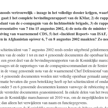
oods vertrouwelijk – inzage in het volledige dossier krijgen, waa
 gaat:1 het complete bevindingenrapport van de KMar, 2) de rapp
nt van de c-compagnie van de luchtmobiele brigade, 3) de rappo
resentative van 7 t/m 15 augustus 2002, 4) de nota die de minister
ntving van waarnemend CDS, 5) het «Incident Report» van ISAF, 6
en in Afghanistan op/over 6, 7 en 8 augustus 2002 maakten? Zo ne
schietincident van 7 augustus 2002 reeds eerder uitgebreid geïnformeer
lten van de onder 1 tot en met 4 genoemde documenten die openbaar 
t een groot deel van de bevindingenrapporten van de Koninklijke marec
assages uit de rapportages van de compagniescommandant en de Senior
e in de vraag genoemde nota van de waarnemend Chef Defensiestaf van
et 4 genoemde documenten worden niet volledig openbaar gemaakt aang
atie bevatten die geen betrekking heeft op het schietincident of omdat
De onder 5 en 6 genoemde documenten kunnen vanwege de rubricering n
 de verstrekte documenten geanonimiseerd. In enkele delen van het twe
an de Koninklijke marechaussee uit 2010 was, om de mogelijkheden tot
 dan alleen het verwijderen van naam en functiegegevens.
enrapport van de Koninklijke marechaussee bevat als bijlage enkele d