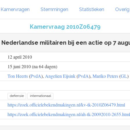
Kamervragen
Stemmingen
Statistieken
Overi
Kamervraag 2010Z06479
n Nederlandse militairen bij een actie op 7 aug
12 april 2010
15 juni 2010 (na 64 dagen)
Ton Heerts
(
PvdA
),
Angelien Eijsink
(
PvdA
),
Mariko Peters
(
GL
)
defensie
internationaal
https://zoek.officielebekendmakingen.nl/kv-tk-2010Z06479.html
https://zoek.officielebekendmakingen.nl/ah-tk-20092010-2655.htm