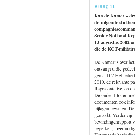
Vraag 11
Kan de Kamer – desn
de volgende stukken
compagniescommanda
Senior National Rep
13 augustus 2002 o
die de KCT-militair
De Kamer is over het 
ontvangt u die gedee
gemaakt.2 Het betref
2010, de relevante p
Representative, en d
De onder 1 tot en m
documenten ook inform
bijlagen bevatten. 
gemaakt. Verder zijn
bevindingenrapport v
beperken, meer nodig
Het tweede bevinding