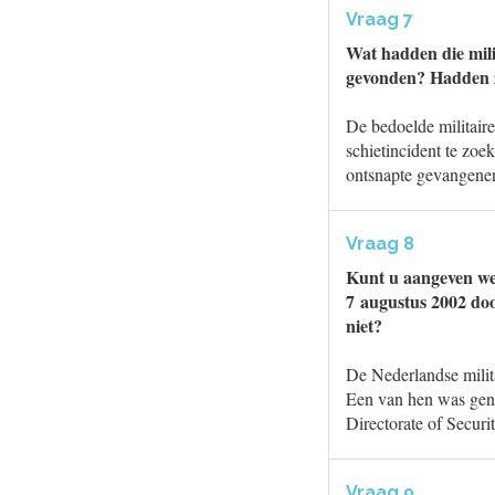
Vraag 7
Wat hadden die mil
gevonden? Hadden z
De bedoelde militai
schietincident te zoe
ontsnapte gevangen
Vraag 8
Kunt u aangeven wel
7 augustus 2002 doo
niet?
De Nederlandse milit
Een van hen was gene
Directorate of Secur
Vraag 9