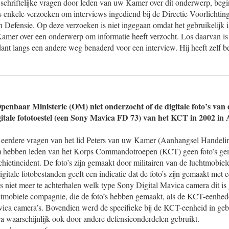
 schriftelijke vragen door leden van uw Kamer over dit onderwerp, begi
s enkele verzoeken om interviews ingediend bij de Directie Voorlichti
n Defensie. Op deze verzoeken is niet ingegaan omdat het gebruikelijk i
 Kamer over een onderwerp om informatie heeft verzocht. Los daarvan i
 langs een andere weg benaderd voor een interview. Hij heeft zelf bes
enbaar Ministerie (OM) niet onderzocht of de digitale foto’s van de
itale fototoestel (een Sony Mavica FD 73) van het KCT in 2002 in
eerdere vragen van het lid Peters van uw Kamer (Aanhangsel Handelin
) hebben leden van het Korps Commandotroepen (KCT) geen foto’s ge
schietincident. De foto’s zijn gemaakt door militairen van de luchtmobi
itale fotobestanden geeft een indicatie dat de foto’s zijn gemaakt met 
s niet meer te achterhalen welk type Sony Digital Mavica camera dit i
chtmobiele compagnie, die de foto’s hebben gemaakt, als de KCT-eenhe
ica camera’s. Bovendien werd de specifieke bij de KCT-eenheid in geb
a waarschijnlijk ook door andere defensieonderdelen gebruikt.