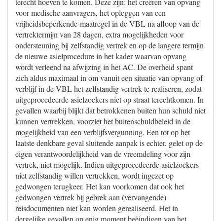
terecht hoeven te komen. Deze zijn: het creëren van opvang
voor medische aanvragers, het opleggen van een
vrijheidsbeperkende-maatregel in de VBL na afloop van de
vertrektermijn van 28 dagen, extra mogelijkheden voor
ondersteuning bij zelfstandig vertrek en op de langere termijn
de nieuwe asielprocedure in het kader waarvan opvang
wordt verleend na afwijzing in het AC. De overheid spant
zich aldus maximaal in om vanuit een situatie van opvang of
verblijf in de VBL het zelfstandig vertrek te realiseren, zodat
uitgeprocedeerde asielzoekers niet op straat terechtkomen. In
gevallen waarbij blijkt dat betrokkenen buiten hun schuld niet
kunnen vertrekken, voorziet het buitenschuldbeleid in de
mogelijkheid van een verblijfsvergunning. Een tot op het
laatste denkbare geval sluitende aanpak is echter, gelet op de
eigen verantwoordelijkheid van de vreemdeling voor zijn
vertrek, niet mogelijk. Indien uitgeprocedeerde asielzoekers
niet zelfstandig willen vertrekken, wordt ingezet op
gedwongen terugkeer. Het kan voorkomen dat ook het
gedwongen vertrek bij gebrek aan (vervangende)
reisdocumenten niet kan worden gerealiseerd. Het in
dergelijke gevallen op enig moment beëindigen van het