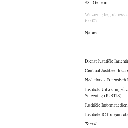
93
Geheim
Wĳziging begrotingsstaa
€.000)
Naam
Dienst Justitiële Inricht
Centraal Justitieel Inc
Nederlands Forensisch I
Justitiële Uitvoeringsdien
Screening (JUSTIS)
Justitiële Informatiediens
Justitiële ICT organisati
Totaal