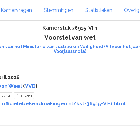
Kamervragen
Stemmingen
Statistieken
Overi
Kamerstuk 36915-VI-1
Voorstel van wet
n van het Ministerie van Justitie en Veiligheid (VI) voor het 
Voorjaarsnota)
ril 2026
van Weel
(
VVD
)
roting
financiën
.officielebekendmakingen.nl/kst-36915-VI-1.html