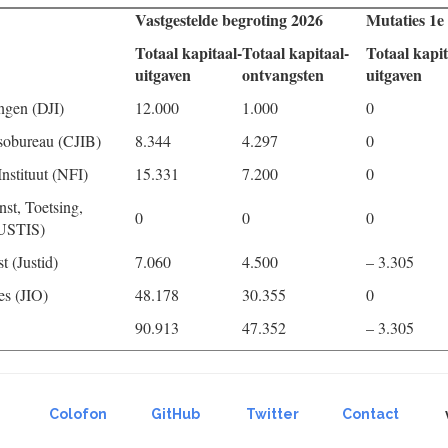
Vastgestelde begroting 2026
Mutaties 1e
Totaal kapitaal-
Totaal kapitaal-
Totaal kapit
uitgaven
ontvangsten
uitgaven
ingen (DJI)
12.000
1.000
0
assobureau (CJIB)
8.344
4.297
0
nstituut (NFI)
15.331
7.200
0
nst, Toetsing,
0
0
0
(JUSTIS)
t (Justid)
7.060
4.500
– 3.305
es (JIO)
48.178
30.355
0
90.913
47.352
– 3.305
Colofon
GitHub
Twitter
Contact