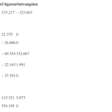
n
Uitgaven
Ontvang
sten
535.217
– 325.603
21.375
0
– 26.866
0
– 69.354
332.667
– 22.163
1.991
– 37.291
0
115.321
5.073
554.195
0