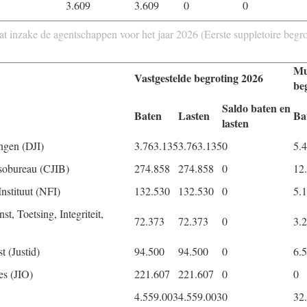
3.609
3.609
0
0
t inzake de agentschappen voor het jaar 2026 (Eerste suppletoire begr
Mu
Vastgestelde begroting 2026
be
Saldo baten en
Baten
Lasten
Ba
lasten
ingen (DJI)
3.763.135
3.763.135
0
5.
assobureau (CJIB)
274.858
274.858
0
12
nstituut (NFI)
132.530
132.530
0
5.
st, Toetsing, Integriteit,
72.373
72.373
0
3.
t (Justid)
94.500
94.500
0
6.
es (JIO)
221.607
221.607
0
0
4.559.003
4.559.003
0
32