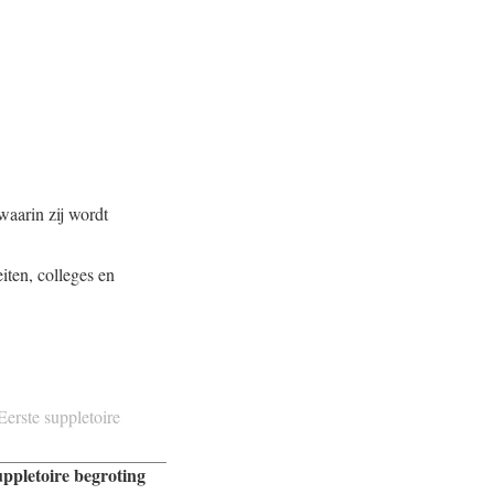
waarin zij wordt
eiten, colleges en
Eerste suppletoire
uppletoire begroting