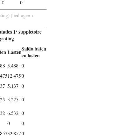
0
0
oting) (bedragen x
e
taties 1
suppletoire
groting
Saldo baten
ten
Lasten
en lasten
488
5.488
0
.475
12.475
0
137
5.137
0
225
3.225
0
532
6.532
0
0
0
.857
32.857
0