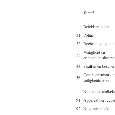
Totaal
Beleidsartikelen
31
Politie
32
Rechtspleging en re
Veiligheid en
33
criminaliteitsbestrij
34
Straffen en besche
Contraterrorisme en
36
veiligheidsbeleid
Niet-beleidsartikel
91
Apparaat kerndepa
92
Nog onverdeeld