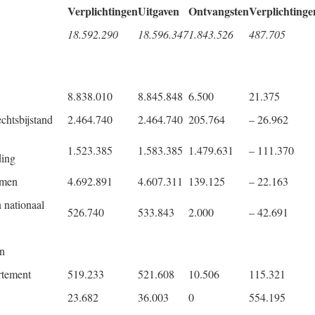
Verplich
tingen
Uitgaven
Ontvang
sten
Verplich
tinge
18.592.290
18.596.347
1.843.526
487.705
8.838.010
8.845.848
6.500
21.375
chtsbijstand
2.464.740
2.464.740
205.764
– 26.962
1.523.385
1.583.385
1.479.631
– 111.370
ding
rmen
4.692.891
4.607.311
139.125
– 22.163
 nationaal
526.740
533.843
2.000
– 42.691
en
rtement
519.233
521.608
10.506
115.321
23.682
36.003
0
554.195