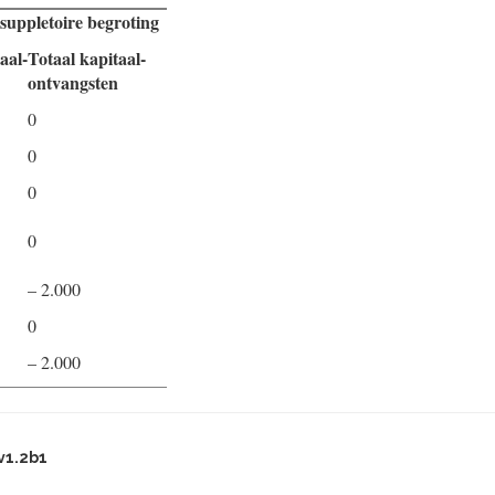
 suppletoire begroting
aal-
Totaal kapitaal-
ontvangsten
0
0
0
0
– 2.000
0
– 2.000
v1.2b1