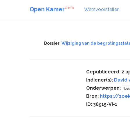
beta
Open Kamer
Wetsvoorstellen
Dossier:
Wijziging van de begrotingsstate
Gepubliceerd: 2 ap
Indiener(s):
David 
Onderwerpen:
beg
Bron:
https://zoek
ID: 36915-VI-1