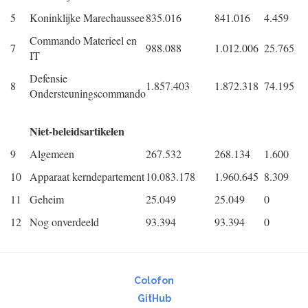
5
Koninklijke Marechaussee
835.016
841.016
4.459
Commando Materieel en
7
988.088
1.012.006
25.765
IT
Defensie
8
1.857.403
1.872.318
74.195
Ondersteuningscommando
Niet-beleidsartikelen
9
Algemeen
267.532
268.134
1.600
10
Apparaat kerndepartement
10.083.178
1.960.645
8.309
11
Geheim
25.049
25.049
0
12
Nog onverdeeld
93.394
93.394
0
Colofon
GitHub