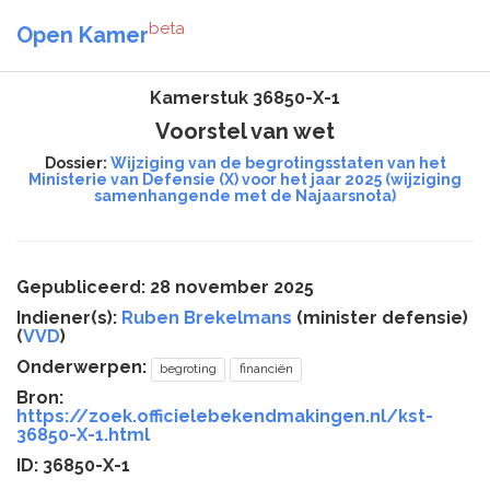
beta
Open Kamer
Kamerstuk 36850-X-1
Voorstel van wet
Dossier:
Wijziging van de begrotingsstaten van het
Ministerie van Defensie (X) voor het jaar 2025 (wijziging
samenhangende met de Najaarsnota)
Gepubliceerd: 28 november 2025
Indiener(s):
Ruben Brekelmans
(minister defensie)
(
VVD
)
Onderwerpen:
begroting
financiën
Bron:
https://zoek.officielebekendmakingen.nl/kst-
36850-X-1.html
ID: 36850-X-1