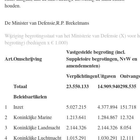
houden.
Gegeven
De Minister van Defensie,
R.P. Brekelmans
Wijziging begrotingsstaat van het Ministerie van Defensie (X) voor 
begroting) (bedragen x € 1.000)
Vastgestelde begroting (incl.
Art.
Omschrijving
Suppletoire begrotingen, NvW en
amendementen)
Verplichtingen
Uitgaven
Ontvangs
Totaal
23.550.133
14.909.940
298.535
Beleidsartikelen
1
Inzet
5.027.215
4.377.894
151.718
2
Koninklijke Marine
1.213.641
1.284.867
12.324
3
Koninklijke Landmacht
2.144.326
2.144.326
8.054
4
Koninklijke Luchtmacht
1.015.291
1.030.291
12.111