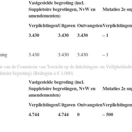
Vastgestelde begroting (incl.
Suppletoire begrotingen, NvW en
Mutaties 2e su
amendementen)
Verplichtingen
Uitgaven
Ontvangsten
Verplichtingen
3.430
3.430
3.430
‒ 1
ning
3.430
3.430
3.430
‒ 1
at van de Commissie van Toezicht op de Inlichtingen- en Veiligheidsdie
etoire begroting) (Bedragen x € 1.000)
Vastgestelde begroting (incl.
Suppletoire begrotingen, NvW en
Mutaties 2e su
amendementen)
Verplichtingen
Uitgaven
Ontvangsten
Verplichtingen
4.744
4.744
0
‒ 500