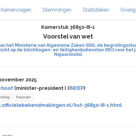
Kamervragen
Stemmingen
Statistieken
Overi
Kamerstuk 36850-III-1
Voorstel van wet
an het Ministerie van Algemene Zaken (IIIA), de begrotingsstaa
cht op de Inlichtingen- en Veiligheidsdiensten (IIIC) voor he
Najaarsnota)
 november 2025
choof
(minister-president ) (
INDEP
)
roting
financiën
.officielebekendmakingen.nl/kst-36850-III-1.html