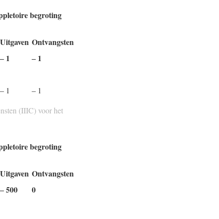
ppletoire begroting
Uitgaven
Ontvangsten
‒ 1
‒ 1
‒ 1
‒ 1
nsten (IIIC) voor het
ppletoire begroting
Uitgaven
Ontvangsten
‒ 500
0