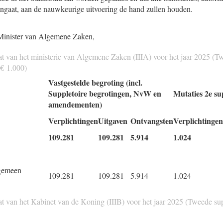
ngaat, aan de nauwkeurige uitvoering de hand zullen houden.
 Minister van Algemene Zaken,
at van het ministerie van Algemene Zaken (IIIA) voor het jaar 2025 (T
 € 1.000)
Vastgestelde begroting (incl.
Suppletoire begrotingen, NvW en
Mutaties 2e su
amendementen)
Verplichtingen
Uitgaven
Ontvangsten
Verplichtingen
109.281
109.281
5.914
1.024
lgemeen
109.281
109.281
5.914
1.024
at van het Kabinet van de Koning (IIIB) voor het jaar 2025 (Tweede sup