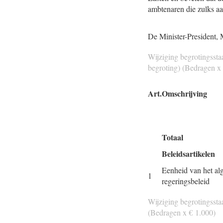
ambtenaren die zulks aa
Gegeven
De Minister-President,
Wijziging begrotingssta
begroting) (Bedragen x
Art.
Omschrijving
Totaal
Beleidsartikelen
Eenheid van het a
1
regeringsbeleid
Wijziging begrotingssta
(Bedragen x € 1.000)