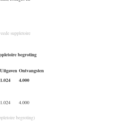
weede suppletoire
ppletoire begroting
Uitgaven
Ontvangsten
1.024
4.000
1.024
4.000
pletoire begroting)