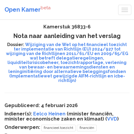
beta
Open Kamer
Kamerstuk 36833-6
Nota naar aanleiding van het verslag
Dossier:
Wijziging van de Wet op het financieel toezicht
ter implementatie van Richtlijn (EU) 2024/927 tot
wijziging van de Richtlijnen 2011/61/EU en 2009/65/EG
wat betreft delegatieregelingen,
liquiditeitsrisicobeheer, toezichtrapportage, verlening
van bewaar- en bewaarnemingsdiensten en
leninginitiëring door alternatieve beleggingsfondsen
(Implementatiewet gewijzigde AIFM-richtlijn en icbe-
richtlijn)
Gepubliceerd: 4 februari 2026
Indiener(s):
Eelco Heinen
(minister financiën,
minister economische zaken en klimaat) (
VVD
)
Onderwerpen:
financieel toezicht
financiën